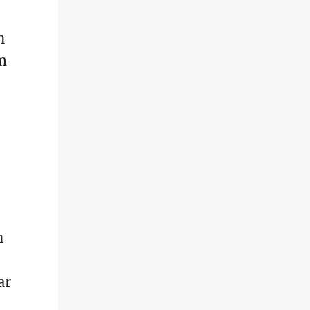
n
em
n
ar