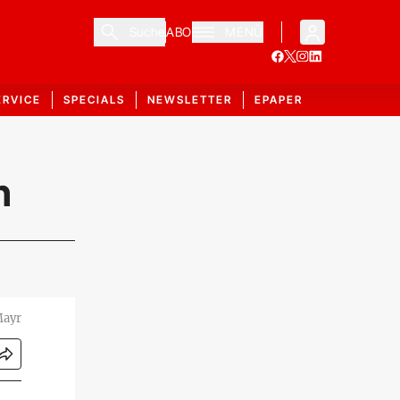
Suche
ABO
MENÜ
ERVICE
SPECIALS
NEWSLETTER
EPAPER
n
Mayr