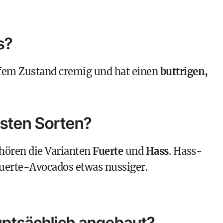
s?
eifem Zustand cremig und hat einen
buttrigen,
sten Sorten?
hören die Varianten
Fuerte
und
Hass
. Hass-
uerte-Avocados etwas nussiger.
ptsächlich angebaut?