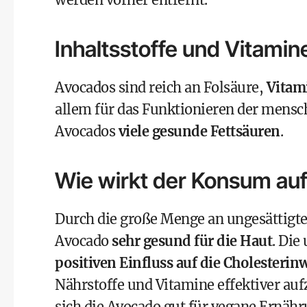
Inhaltsstoffe und Vitamin
Avocados sind reich an
Folsäure
,
Vitam
allem für das Funktionieren der mensc
Avocados
viele gesunde Fettsäuren
.
Wie wirkt der Konsum auf
Durch die große Menge an ungesättigten
Avocado
sehr gesund für die Haut
. Die
positiven Einfluss auf die
Cholesterin
Nährstoffe und Vitamine effektiver auf
sich die Avocado gut für vegane Ernähru