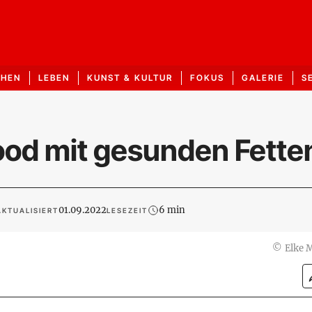
CHEN
LEBEN
KUNST & KULTUR
FOKUS
GALERIE
S
ood mit gesunden Fette
01.09.2022
6 min
AKTUALISIERT
LESEZEIT
©
Elke 