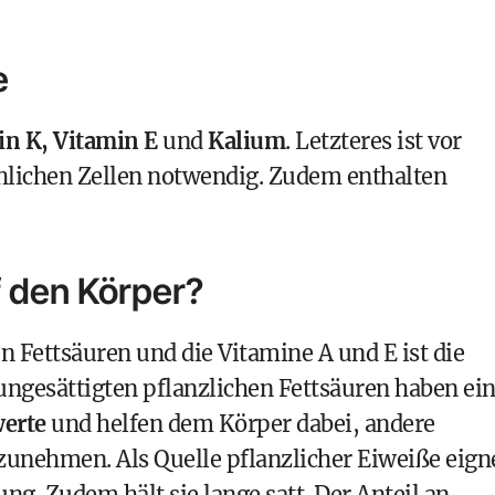
e
in K, Vitamin E
und
Kalium
. Letzteres ist vor
hlichen Zellen notwendig. Zudem enthalten
 den Körper?
 Fettsäuren und die Vitamine A und E ist die
 ungesättigten pflanzlichen Fettsäuren haben ei
werte
und helfen dem Körper dabei, andere
zunehmen. Als Quelle pflanzlicher Eiweiße eign
ng. Zudem hält sie lange satt. Der Anteil an