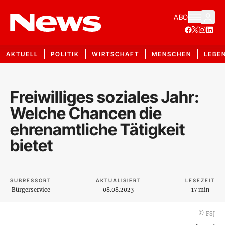
ABO
AKTUELL
POLITIK
WIRTSCHAFT
MENSCHEN
LEBE
Freiwilliges soziales Jahr:
Welche Chancen die
ehrenamtliche Tätigkeit
bietet
SUBRESSORT
AKTUALISIERT
LESEZEIT
Bürgerservice
08.08.2023
17 min
©
FSJ