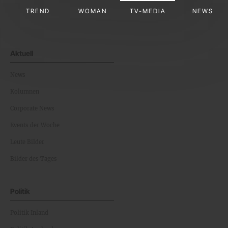
TREND
WOMAN
TV-MEDIA
NEWS
Aktuell
News
Kolumnen
Corporate News
Events der Woche
Leute Bilder
Bilder des Tages
Politik
Politik Inland