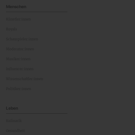
Menschen
Künstler:innen
Royals
Schauspieler:innen
Moderator:innen
Musiker:innen
Influencer:innen
Wissenschaftler:innen
Politiker:innen
Leben
Kulinarik
Gesundheit