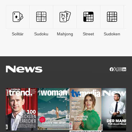
Solitär
Sudoku
Mahjong
Street
Sudoken
B
S