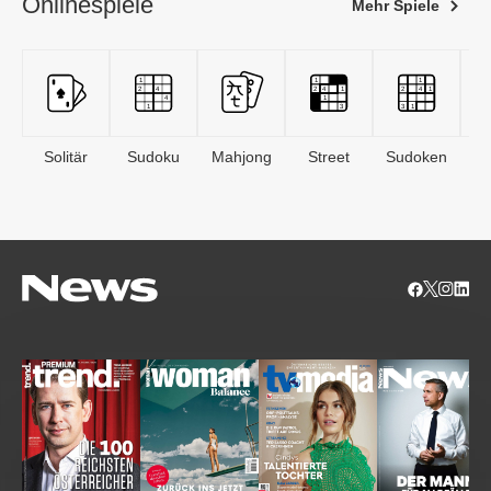
Onlinespiele
Mehr Spiele
Solitär
Sudoku
Mahjong
Street
Sudoken
B
S