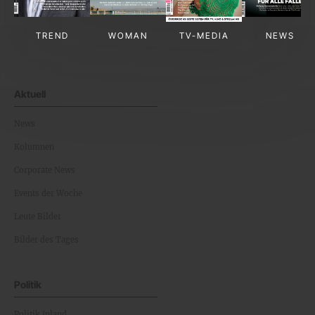
TREND
WOMAN
TV-MEDIA
NEWS
Aktuell
News
Kolumnen
Corporate News
Events der Woche
Leute Bilder
Bilder des Tages
Politik
Politik Inland