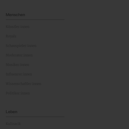
Menschen
Künstler:innen
Royals
Schauspieler:innen
Moderator:innen
Musiker:innen
Influencer:innen
Wissenschaftler:innen
Politiker:innen
Leben
Kulinarik