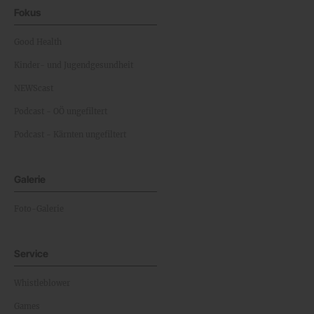
Fokus
Good Health
Kinder- und Jugendgesundheit
NEWScast
Podcast - OÖ ungefiltert
Podcast - Kärnten ungefiltert
Galerie
Foto-Galerie
Service
Whistleblower
Games