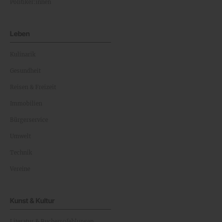
Politiker:innen
Leben
Kulinarik
Gesundheit
Reisen & Freizeit
Immobilien
Bürgerservice
Umwelt
Technik
Vereine
Kunst & Kultur
Literatur & Buchempfehlungen