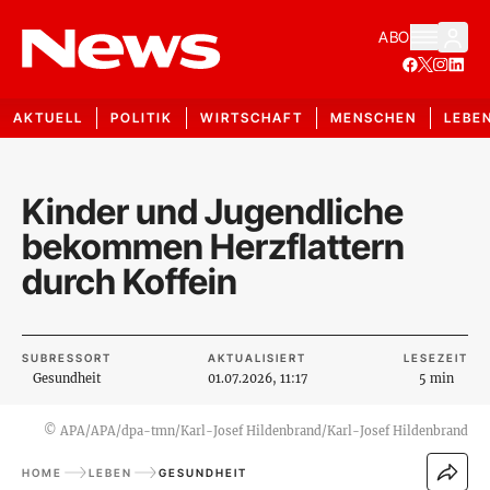
ABO
AKTUELL
POLITIK
WIRTSCHAFT
MENSCHEN
LEBE
Kinder und Jugendliche
bekommen Herzflattern
durch Koffein
SUBRESSORT
AKTUALISIERT
LESEZEIT
Gesundheit
01.07.2026, 11:17
5 min
©
APA/APA/dpa-tmn/Karl-Josef Hildenbrand/Karl-Josef Hildenbrand
HOME
LEBEN
GESUNDHEIT