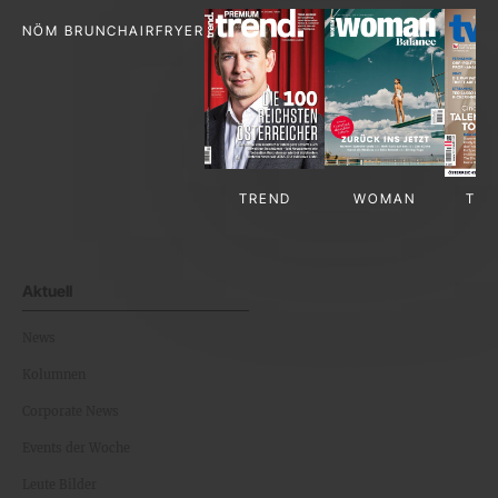
NÖM BRUNCH
AIRFRYER
TREND
WOMAN
TV-
Aktuell
News
Kolumnen
Corporate News
Events der Woche
Leute Bilder