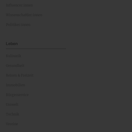
Influencer:innen
Wissenschaftler:innen
Politiker:innen
Leben
Kulinarik
Gesundheit
Reisen & Freizeit
Immobilien
Bürgerservice
Umwelt
Technik
Vereine