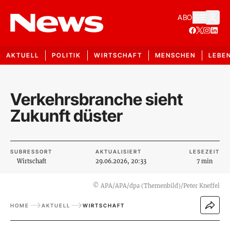
ABO
AKTUELL
POLITIK
WIRTSCHAFT
MENSCHEN
LEBE
Verkehrsbranche sieht
Zukunft düster
SUBRESSORT
AKTUALISIERT
LESEZEIT
Wirtschaft
29.06.2026, 20:33
7 min
©
APA/APA/dpa (Themenbild)/Peter Kneffel
HOME
AKTUELL
WIRTSCHAFT