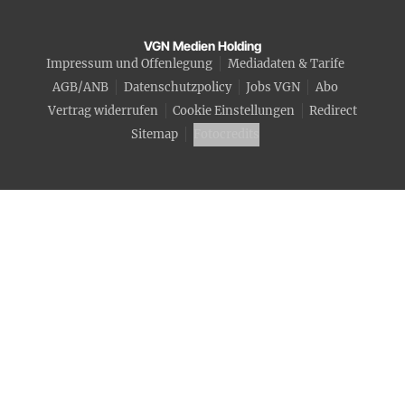
VGN Medien Holding
Impressum und Offenlegung
Mediadaten & Tarife
AGB/ANB
Datenschutzpolicy
Jobs VGN
Abo
Vertrag widerrufen
Cookie Einstellungen
Redirect
Sitemap
Fotocredits