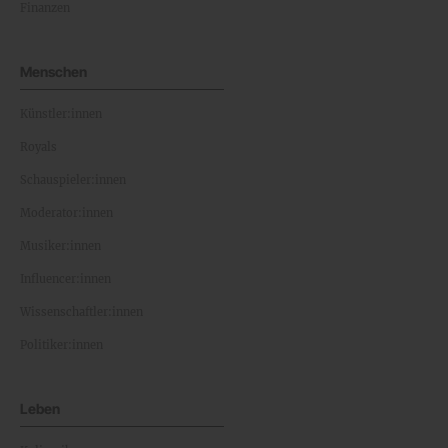
Finanzen
Menschen
Künstler:innen
Royals
Schauspieler:innen
Moderator:innen
Musiker:innen
Influencer:innen
Wissenschaftler:innen
Politiker:innen
Leben