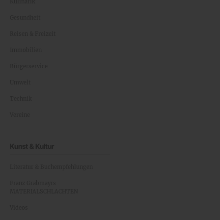
Kulinarik
Gesundheit
Reisen & Freizeit
Immobilien
Bürgerservice
Umwelt
Technik
Vereine
Kunst & Kultur
Literatur & Buchempfehlungen
Franz Grabmayrs
MATERIALSCHLACHTEN
Videos