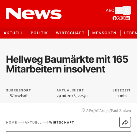
ABO
AKTUELL
POLITIK
WIRTSCHAFT
MENSCHEN
LEBE
Hellweg Baumärkte mit 165
Mitarbeitern insolvent
SUBRESSORT
AKTUALISIERT
LESEZEIT
Wirtschaft
29.06.2026, 22:40
1 min
©
APA/APA/dpa/Paul Zinken
HOME
AKTUELL
WIRTSCHAFT