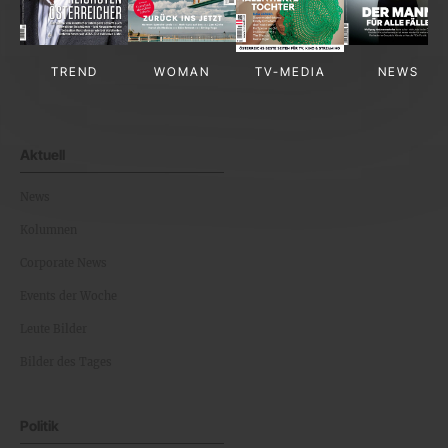
TREND
WOMAN
TV-MEDIA
NEWS
Aktuell
News
Kolumnen
Corporate News
Events der Woche
Leute Bilder
Bilder des Tages
Politik