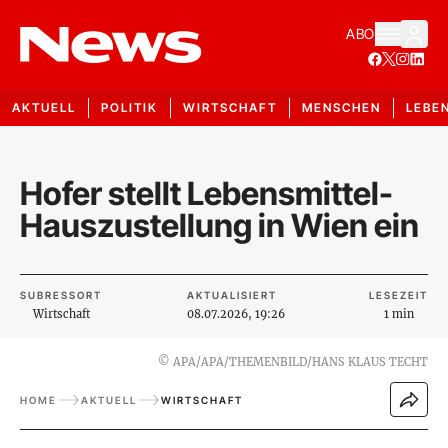
ABO
AKTUELL
POLITIK
WIRTSCHAFT
MENSCHEN
LEBE
Hofer stellt Lebensmittel-
Hauszustellung in Wien ein
SUBRESSORT
AKTUALISIERT
LESEZEIT
Wirtschaft
08.07.2026, 19:26
1 min
©
APA/APA/THEMENBILD/HANS KLAUS TECHT
HOME
AKTUELL
WIRTSCHAFT