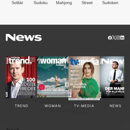
Solitär
Sudoku
Mahjong
Street
Sudoken
B
S
TREND
WOMAN
TV-MEDIA
NEWS
Aktuell