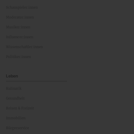
Schauspieler:innen
Moderator:innen
Musiker:innen
Influencer:innen
Wissenschaftler:innen
Politiker:innen
Leben
Kulinarik
Gesundheit
Reisen & Freizeit
Immobilien
Bürgerservice