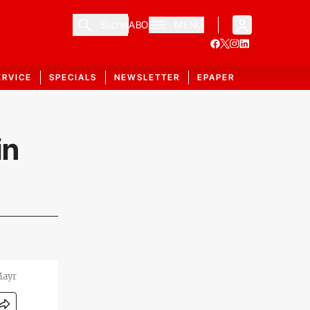
Suche
ABO
MENÜ
ERVICE
SPECIALS
NEWSLETTER
EPAPER
in
Mayr