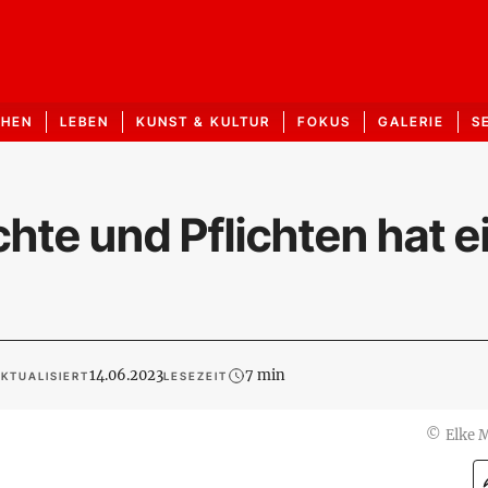
CHEN
LEBEN
KUNST & KULTUR
FOKUS
GALERIE
S
te und Pflichten hat e
14.06.2023
7 min
KTUALISIERT
LESEZEIT
©
Elke 