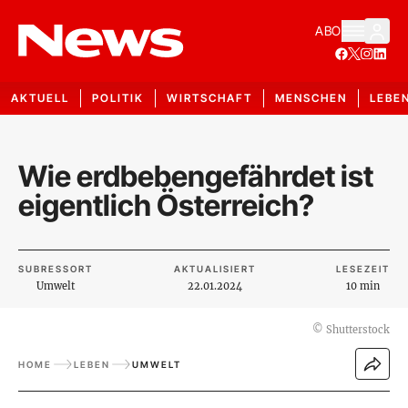
ABO
AKTUELL
POLITIK
WIRTSCHAFT
MENSCHEN
LEBE
Wie erdbebengefährdet ist
eigentlich Österreich?
SUBRESSORT
AKTUALISIERT
LESEZEIT
Umwelt
22.01.2024
10 min
©
Shutterstock
HOME
LEBEN
UMWELT