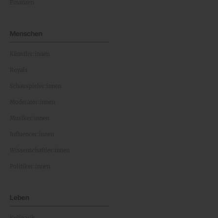
Finanzen
Menschen
Künstler:innen
Royals
Schauspieler:innen
Moderator:innen
Musiker:innen
Influencer:innen
Wissenschaftler:innen
Politiker:innen
Leben