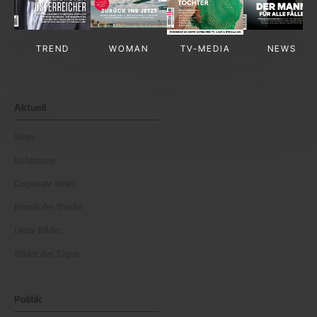
TREND
WOMAN
TV-MEDIA
NEWS
Aktuell
News
Kolumnen
Corporate News
Events der Woche
Leute Bilder
Bilder des Tages
Politik