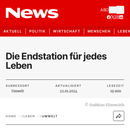
ABO
AKTUELL
POLITIK
WIRTSCHAFT
MENSCHEN
LEBE
Die Endstation für jedes
Leben
SUBRESSORT
AKTUALISIERT
LESEZEIT
Umwelt
22.01.2024
19 min
©
Stadtkino Filmverleih
HOME
LEBEN
UMWELT