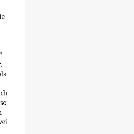
ie
"
.
ls
ich
 so
m
wei