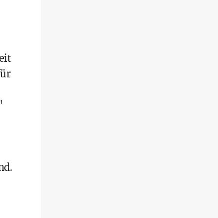
eit
für
"
nd.