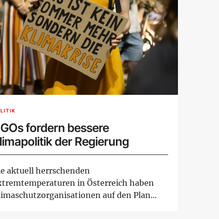
LITIK
GOs fordern bessere
limapolitik der Regierung
ie aktuell herrschenden
xtremtemperaturen in Österreich haben
limaschutzorganisationen auf den Plan
erufen, um den mangelnden ...