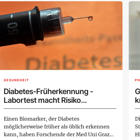
GESUNDHEIT
PO
Diabetes-Früherkennung -
G
Labortest macht Risiko
k
einschätzbar
Einen Biomarker, der Diabetes
D
möglicherweise früher als üblich erkennen
S
kann, haben Forschende der Med Uni Graz
H