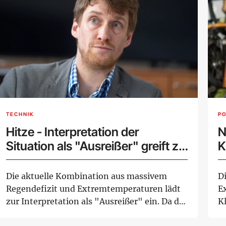
TECHNIK
PO
Hitze - Interpretation der
N
Situation als "Ausreißer" greift zu
K
kurz
Die aktuelle Kombination aus massivem
D
Regendefizit und Extremtemperaturen lädt
E
zur Interpretation als "Ausreißer" ein. Da die
K
Temp...
g