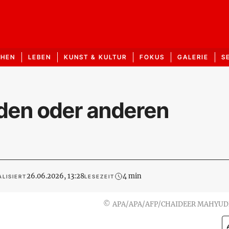
CHEN
LEBEN
KUNST & KULTUR
FOKUS
GALERIE
S
den oder anderen
26.06.2026, 13:28
4 min
LISIERT
LESEZEIT
©
APA/APA/AFP/CHAIDEER MAHYUD