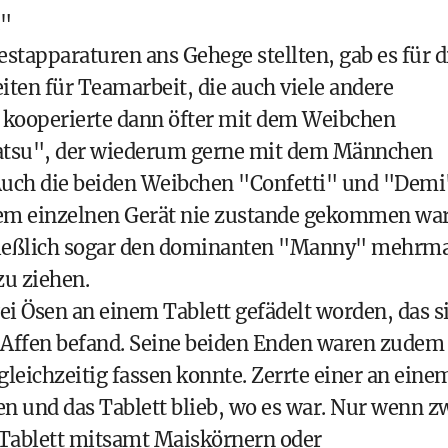
."
estapparaturen ans Gehege stellten, gab es für d
ten für Teamarbeit, die auch viele andere
 kooperierte dann öfter mit dem Weibchen
atsu", der wiederum gerne mit dem Männchen
ch die beiden Weibchen "Confetti" und "Demi
nem einzelnen Gerät nie zustande gekommen war
ießlich sogar den dominanten "Manny" mehrma
zu ziehen.
i Ösen an einem Tablett gefädelt worden, das s
 Affen befand. Seine beiden Enden waren zudem
 gleichzeitig fassen konnte. Zerrte einer an eine
en und das Tablett blieb, wo es war. Nur wenn z
 Tablett mitsamt Maiskörnern oder