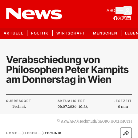
ABO
AKTUELL
POLITIK
WIRTSCHAFT
MENSCHEN
LEBE
Verabschiedung von
Philosophen Peter Kampits
am Donnerstag in Wien
SUBRESSORT
AKTUALISIERT
LESEZEIT
Technik
06.07.2026, 10:44
0 min
©
APA/APA/Hochmuth/GEORG HOCHMUTH
HOME
LEBEN
TECHNIK