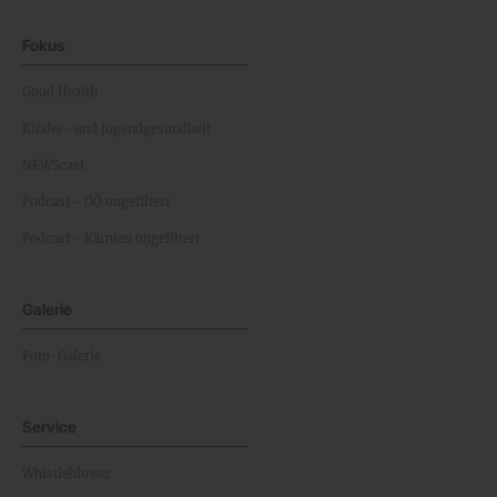
Fokus
Good Health
Kinder- und Jugendgesundheit
NEWScast
Podcast - OÖ ungefiltert
Podcast - Kärnten ungefiltert
Galerie
Foto-Galerie
Service
Whistleblower