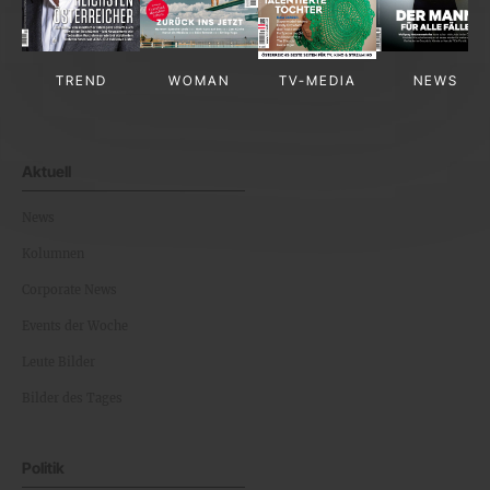
TREND
WOMAN
TV-MEDIA
NEWS
Aktuell
News
Kolumnen
Corporate News
Events der Woche
Leute Bilder
Bilder des Tages
Politik