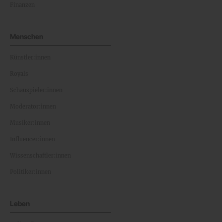
Finanzen
Menschen
Künstler:innen
Royals
Schauspieler:innen
Moderator:innen
Musiker:innen
Influencer:innen
Wissenschaftler:innen
Politiker:innen
Leben