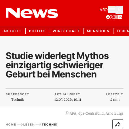
ABO
AKTUELL
POLITIK
WIRTSCHAFT
MENSCHEN
LEBE
Studie widerlegt Mythos
einzigartig schwieriger
Geburt bei Menschen
SUBRESSORT
AKTUALISIERT
LESEZEIT
Technik
12.05.2026, 10:11
4 min
©
APA, dpa-Zentralbild, Arno Burgi
HOME
LEBEN
TECHNIK