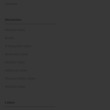
Finanzen
Menschen
Künstler:innen
Royals
Schauspieler:innen
Moderator:innen
Musiker:innen
Influencer:innen
Wissenschaftler:innen
Politiker:innen
Leben