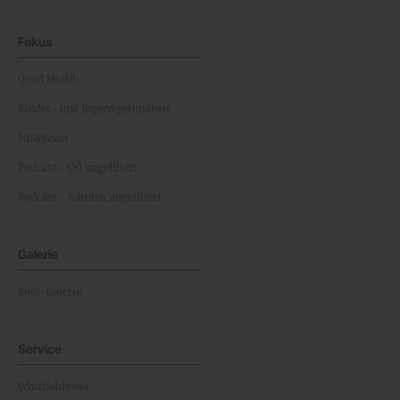
Fokus
Good Health
Kinder- und Jugendgesundheit
NEWScast
Podcast - OÖ ungefiltert
Podcast - Kärnten ungefiltert
Galerie
Foto-Galerie
Service
Whistleblower