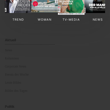
TREND
WOMAN
TV-MEDIA
NEWS
Aktuell
News
Kolumnen
Corporate News
Events der Woche
Leute Bilder
Bilder des Tages
Politik