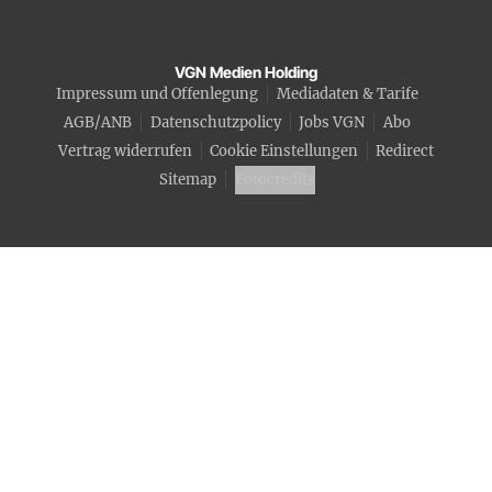
VGN Medien Holding
Impressum und Offenlegung
Mediadaten & Tarife
AGB/ANB
Datenschutzpolicy
Jobs VGN
Abo
Vertrag widerrufen
Cookie Einstellungen
Redirect
Sitemap
Fotocredits