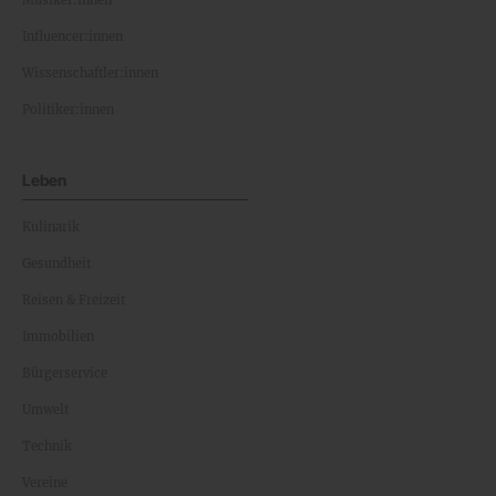
Musiker:innen
Influencer:innen
Wissenschaftler:innen
Politiker:innen
Leben
Kulinarik
Gesundheit
Reisen & Freizeit
Immobilien
Bürgerservice
Umwelt
Technik
Vereine