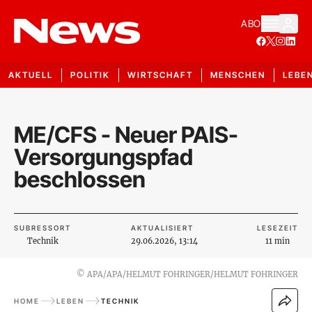
ABO
AKTUELL
POLITIK
WIRTSCHAFT
MENSCHEN
LEBE
ME/CFS - Neuer PAIS-
Versorgungspfad
beschlossen
SUBRESSORT
AKTUALISIERT
LESEZEIT
Technik
29.06.2026, 13:14
11 min
©
APA/APA/HELMUT FOHRINGER/HELMUT FOHRINGER
HOME
LEBEN
TECHNIK