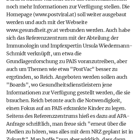
noch mehr Informationen zur Verfügung stellen. Die
Homepage (
www.postviral.at
) soll weiter ausgebaut
werden und auch mit der Webseite
www.gesundheit.gv.at
verbunden werden. Auch habe
sich das Referenzzentrum mit der Abteilung der
Immunologin und Impfexpertin Ursula Wiedermann-
Schmidt verknüpft, um etwa die
Grundlagenforschung zu PAIS voranzutreiben, aber
auch um Themen wie etwa "PostVac" besser zu
ergründen, so Reich. Angeboten werden sollen auch
"Boards", wo Gesundheitsdienstleistern jene
Informationen zur Verfügung gestellt werden, die sie
brauchen. Reich betonte auch die Notwendigkeit,
einen Fokus auf an PAIS erkrankte Kinder zu legen.
Seitens des Referenzzentrums hieß es dazu auf APA-
Anfrage schriftlich, man freue sich "erneut über die
Medien zu hören, was alles mit dem NRZ geplant ist in
Zukunft". Man hoffe "nun aber wirklich, dass dann