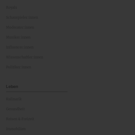
Royals
Schauspieler:innen
Moderator:innen
Musiker:innen
Influencer:innen
Wissenschaftler:innen
Politiker:innen
Leben
Kulinarik
Gesundheit
Reisen & Freizeit
Immobilien