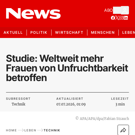
ABO
AKTUELL
POLITIK
WIRTSCHAFT
MENSCHEN
LEBE
Studie: Weltweit mehr
Frauen von Unfruchtbarkeit
betroffen
SUBRESSORT
AKTUALISIERT
LESEZEIT
Technik
07.07.2026, 01:09
3 min
©
APA/APA/dpa/Fabian Strauch
HOME
LEBEN
TECHNIK