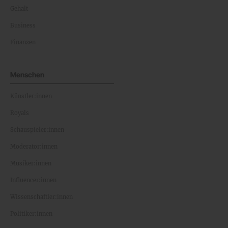
Gehalt
Business
Finanzen
Menschen
Künstler:innen
Royals
Schauspieler:innen
Moderator:innen
Musiker:innen
Influencer:innen
Wissenschaftler:innen
Politiker:innen