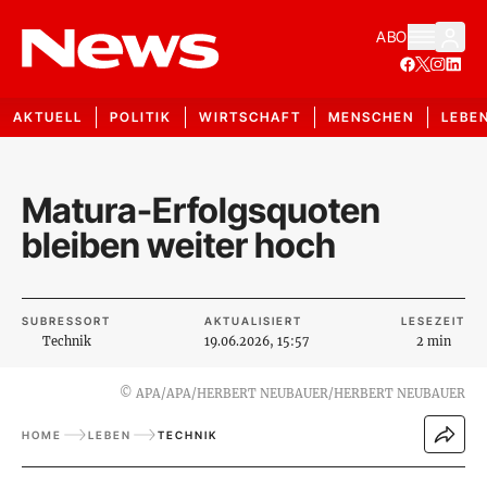
ABO
AKTUELL
POLITIK
WIRTSCHAFT
MENSCHEN
LEBE
Matura-Erfolgsquoten
bleiben weiter hoch
SUBRESSORT
AKTUALISIERT
LESEZEIT
Technik
19.06.2026, 15:57
2 min
©
APA/APA/HERBERT NEUBAUER/HERBERT NEUBAUER
HOME
LEBEN
TECHNIK