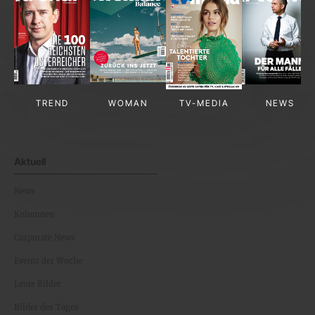
TREND
WOMAN
TV-MEDIA
NEWS
Aktuell
News
Kolumnen
Corporate News
Events der Woche
Leute Bilder
Bilder des Tages