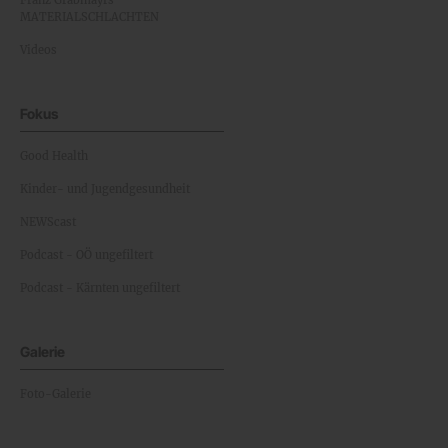
Franz Grabmayrs
MATERIALSCHLACHTEN
Videos
Fokus
Good Health
Kinder- und Jugendgesundheit
NEWScast
Podcast - OÖ ungefiltert
Podcast - Kärnten ungefiltert
Galerie
Foto-Galerie