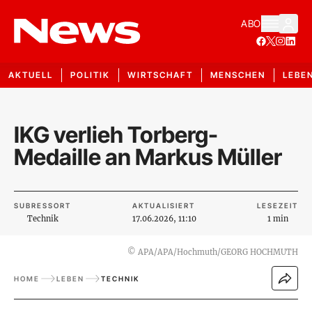
ABO
AKTUELL
POLITIK
WIRTSCHAFT
MENSCHEN
LEBE
IKG verlieh Torberg-
Medaille an Markus Müller
SUBRESSORT
AKTUALISIERT
LESEZEIT
Technik
17.06.2026, 11:10
1 min
©
APA/APA/Hochmuth/GEORG HOCHMUTH
HOME
LEBEN
TECHNIK