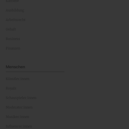
Karriere
Ausbildung
Arbeitsrecht
Gehalt
Business
Finanzen
Menschen
Künstler:innen
Royals
Schauspieler:innen
Moderator:innen
Musiker:innen
Influencer:innen