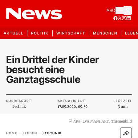
ABO
AKTUELL
POLITIK
WIRTSCHAFT
MENSCHEN
LEBE
Ein Drittel der Kinder
besucht eine
Ganztagsschule
SUBRESSORT
AKTUALISIERT
LESEZEIT
Technik
17.05.2026, 05:30
3 min
©
APA, EVA MANHART, Themenbild
HOME
LEBEN
TECHNIK