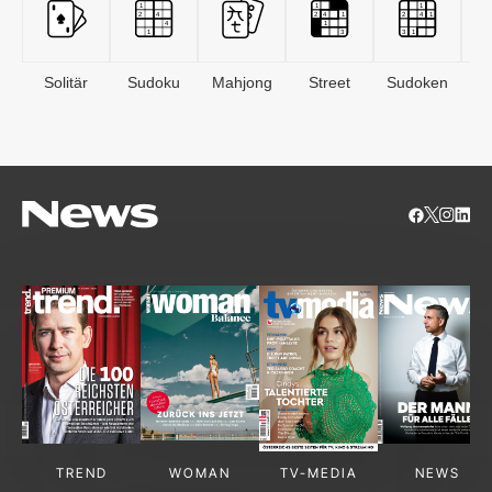
Solitär
Sudoku
Mahjong
Street
Sudoken
B
S
TREND
WOMAN
TV-MEDIA
NEWS