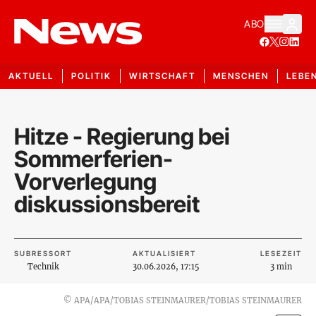
ABO
AKTUELL
POLITIK
WIRTSCHAFT
MENSCHEN
LEBE
Hitze - Regierung bei
Sommerferien-
Vorverlegung
diskussionsbereit
SUBRESSORT
AKTUALISIERT
LESEZEIT
Technik
30.06.2026, 17:15
3 min
©
APA/APA/TOBIAS STEINMAURER/TOBIAS STEINMAURER