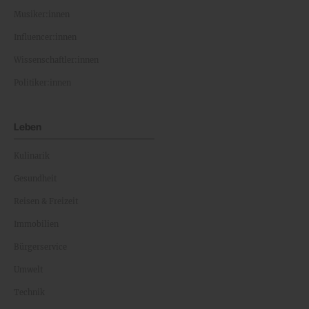
Musiker:innen
Influencer:innen
Wissenschaftler:innen
Politiker:innen
Leben
Kulinarik
Gesundheit
Reisen & Freizeit
Immobilien
Bürgerservice
Umwelt
Technik