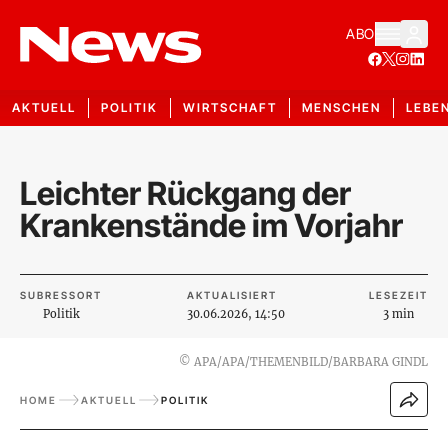
ABO
AKTUELL
POLITIK
WIRTSCHAFT
MENSCHEN
LEBE
Leichter Rückgang der
Krankenstände im Vorjahr
SUBRESSORT
AKTUALISIERT
LESEZEIT
Politik
30.06.2026, 14:50
3 min
©
APA/APA/THEMENBILD/BARBARA GINDL
HOME
AKTUELL
POLITIK