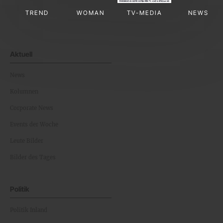
TREND
WOMAN
TV-MEDIA
NEWS
Aktuell
News
Kolumnen
Corporate News
Events der Woche
Leute Bilder
Bilder des Tages
Politik
Politik Inland