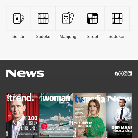
Solitär
Sudoku
Mahjong
Street
Sudoken
B
S