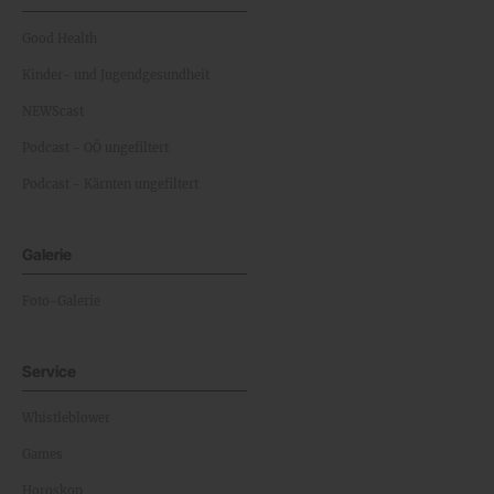
Good Health
Kinder- und Jugendgesundheit
NEWScast
Podcast - OÖ ungefiltert
Podcast - Kärnten ungefiltert
Galerie
Foto-Galerie
Service
Whistleblower
Games
Horoskop