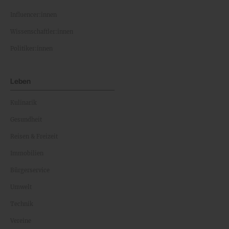
Influencer:innen
Wissenschaftler:innen
Politiker:innen
Leben
Kulinarik
Gesundheit
Reisen & Freizeit
Immobilien
Bürgerservice
Umwelt
Technik
Vereine