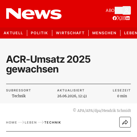
ABO
AKTUELL
POLITIK
WIRTSCHAFT
MENSCHEN
LEBE
ACR-Umsatz 2025
gewachsen
SUBRESSORT
AKTUALISIERT
LESEZEIT
Technik
26.06.2026, 12:41
0 min
©
APA/APA/dpa/Hendrik Schmidt
HOME
LEBEN
TECHNIK