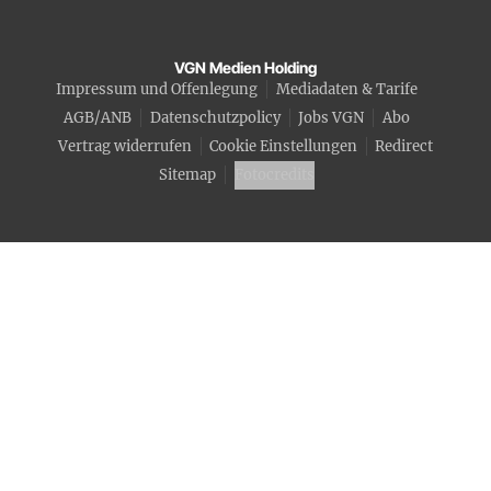
VGN Medien Holding
Impressum und Offenlegung
Mediadaten & Tarife
AGB/ANB
Datenschutzpolicy
Jobs VGN
Abo
Vertrag widerrufen
Cookie Einstellungen
Redirect
Sitemap
Fotocredits