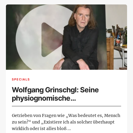
SPECIALS
Wolfgang Grinschgl: Seine
physiognomische
Dekonstruktion schafft Raum zur
Interpretation
Getrieben von Fragen wie „Was bedeutet es, Mensch
zu sein?“ und „Existiere ich als solcher überhaupt
wirklich oder ist alles bloß ...