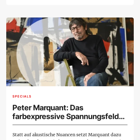
SPECIALS
Peter Marquant: Das
farbexpressive Spannungsfeld
zwischen Gesehenem und
Empfundenem
Statt auf akustische Nuancen setzt Marquant dazu