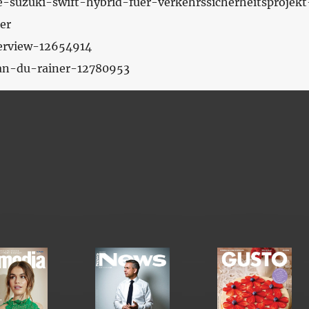
e-suzuki-swift-hybrid-fuer-verkehrssicherheitsprojekt
er
nterview-12654914
tian-du-rainer-12780953