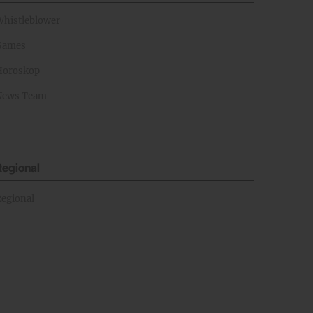
Whistleblower
Games
Horoskop
News Team
Regional
Regional