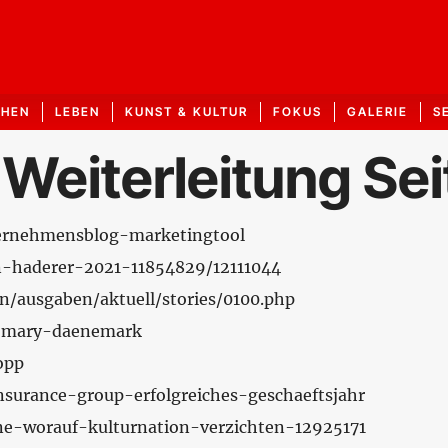
CHEN
LEBEN
KUNST & KULTUR
FOKUS
GALERIE
S
 Weiterleitung Sei
nternehmensblog-marketingtool
en-haderer-2021-11854829/12111044
n/ausgaben/aktuell/stories/0100.php
in-mary-daenemark
opp
nsurance-group-erfolgreiches-geschaeftsjahr
ene-worauf-kulturnation-verzichten-12925171