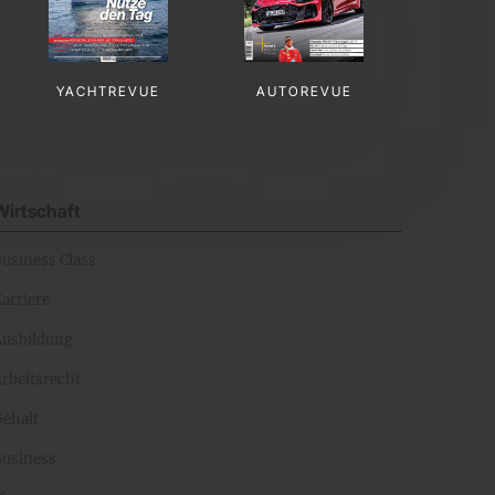
YACHTREVUE
AUTOREVUE
Wirtschaft
Business Class
arriere
Ausbildung
rbeitsrecht
Gehalt
Business