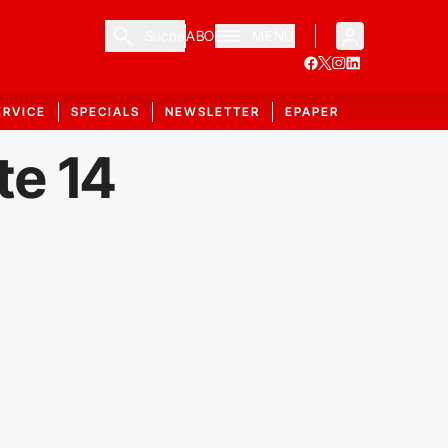
Suche
ABO
MENÜ
ERVICE
SPECIALS
NEWSLETTER
EPAPER
te 14