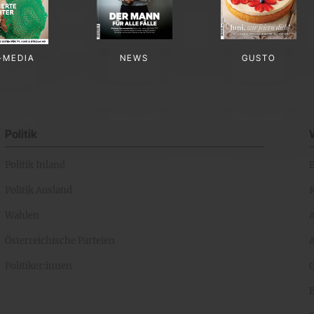
-MEDIA
NEWS
GUSTO
Politik
Politik Inland
Politik Ausland
K
Wahlen
Österreichische Parteien
A
Politiker:innen