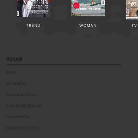
TREND
WOMAN
TV
Aktuell
News
Kolumnen
Corporate News
Events der Woche
Leute Bilder
Bilder des Tages