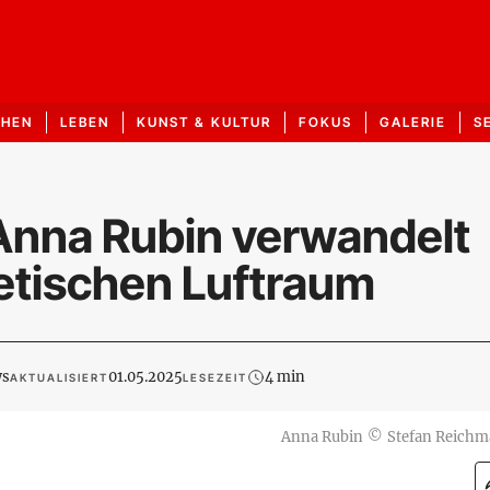
CHEN
LEBEN
KUNST & KULTUR
FOKUS
GALERIE
S
: Anna Rubin verwandelt
etischen Luftraum
ws
01.05.2025
4 min
AKTUALISIERT
LESEZEIT
Anna Rubin
©
Stefan Reich