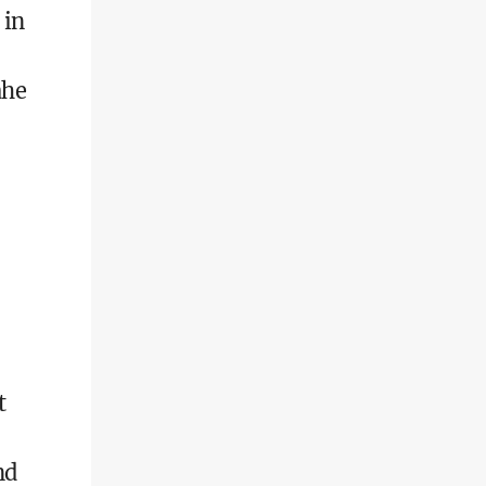
 in
ähe
t
nd