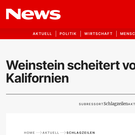
AKTUELL
POLITIK
WIRTSCHAFT
MENS
Weinstein scheitert v
Kalifornien
Schlagzeilen
SUBRESSORT
AKT
HOME
AKTUELL
SCHLAGZEILEN