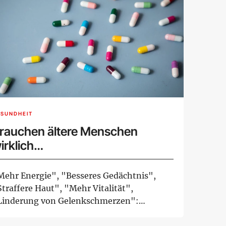
ESUNDHEIT
rauchen ältere Menschen
irklich
ahrungsergänzungsmittel?
Mehr Energie", "Besseres Gedächtnis",
traffere Haut", "Mehr Vitalität",
Linderung von Gelenkschmerzen":
erbebotschaften wie d...