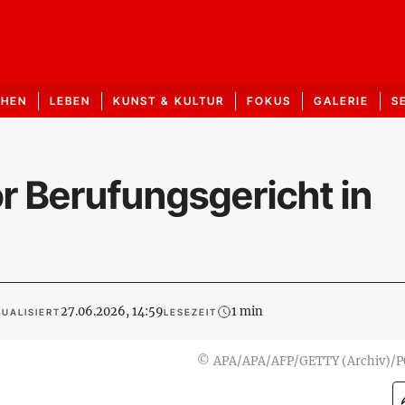
CHEN
LEBEN
KUNST & KULTUR
FOKUS
GALERIE
S
or Berufungsgericht in
27.06.2026, 14:59
1 min
UALISIERT
LESEZEIT
©
APA/APA/AFP/GETTY (Archiv)/