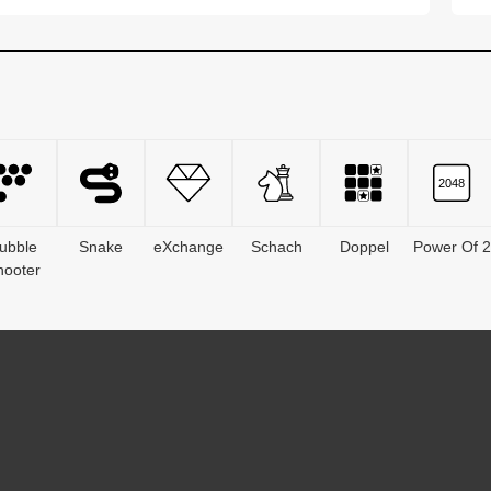
für...
Ar
ubble
Snake
eXchange
Schach
Doppel
Power Of 2
hooter