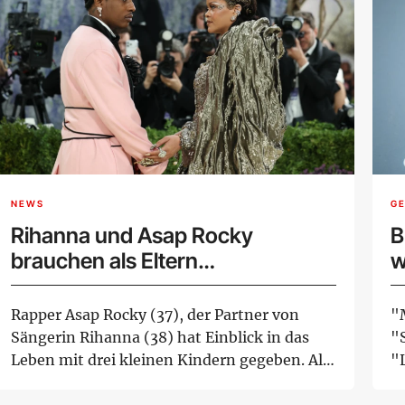
NEWS
G
Rihanna und Asap Rocky
B
brauchen als Eltern
w
Unterstützung
N
Rapper Asap Rocky (37), der Partner von
"
Sängerin Rihanna (38) hat Einblick in das
"S
Leben mit drei kleinen Kindern gegeben. Als
"
Elte...
W