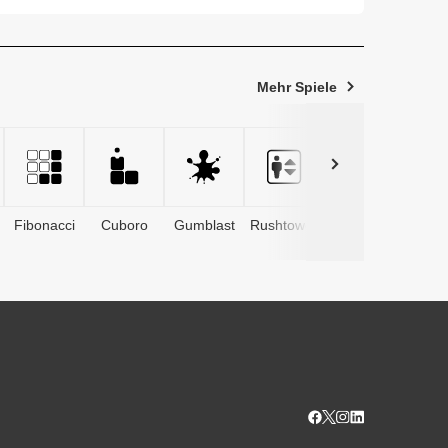
ten waren ...
Mehr Spiele
Fibonacci
Cuboro
Gumblast
Rushtower
Advents­
kalender