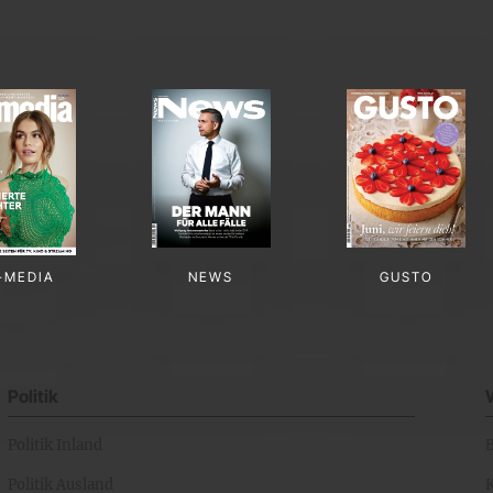
-MEDIA
NEWS
GUSTO
Politik
Politik Inland
Politik Ausland
K