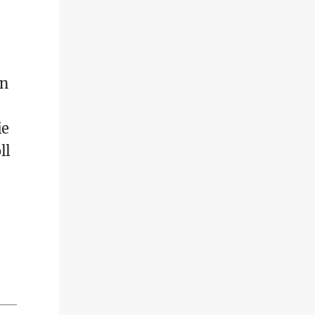
en
ie
ll