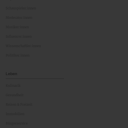
Schauspieler:innen
Moderator:innen
Musiker:innen
Influencer:innen
Wissenschaftler:innen
Politiker:innen
Leben
Kulinarik
Gesundheit
Reisen & Freizeit
Immobilien
Bürgerservice