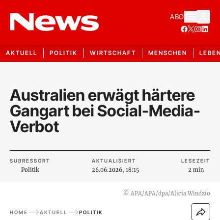
ABO
AKTUELL
POLITIK
WIRTSCHAFT
MENSCHEN
LEBE
Australien erwägt härtere
Gangart bei Social-Media-
Verbot
SUBRESSORT
AKTUALISIERT
LESEZEIT
Politik
26.06.2026, 18:15
2 min
©
APA/APA/dpa/Alicia Windzio
HOME
AKTUELL
POLITIK