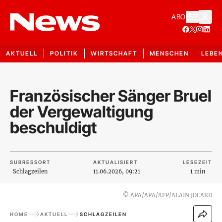
ABO
AKTUELL
POLITIK
WIRTSCHAFT
MENSCHEN
LEBE
Französischer Sänger Bruel
der Vergewaltigung
beschuldigt
SUBRESSORT
AKTUALISIERT
LESEZEIT
Schlagzeilen
11.06.2026, 09:21
1 min
©
APA/APA/AFP/ALAIN JOCARD
HOME
AKTUELL
SCHLAGZEILEN