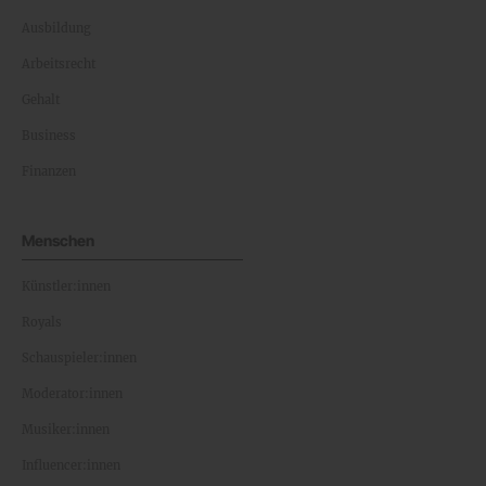
Ausbildung
Arbeitsrecht
Gehalt
Business
Finanzen
Menschen
Künstler:innen
Royals
Schauspieler:innen
Moderator:innen
Musiker:innen
Influencer:innen