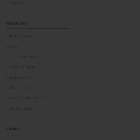
Finanzen
Menschen
Künstler:innen
Royals
Schauspieler:innen
Moderator:innen
Musiker:innen
Influencer:innen
Wissenschaftler:innen
Politiker:innen
Leben