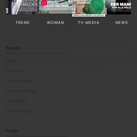
TREND
WOMAN
TV-MEDIA
NEWS
Aktuell
News
Kolumnen
Corporate News
Events der Woche
Leute Bilder
Bilder des Tages
Politik