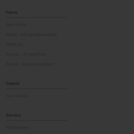
Fokus
Good Health
Kinder- und Jugendgesundheit
NEWScast
Podcast - OÖ ungefiltert
Podcast - Kärnten ungefiltert
Galerie
Foto-Galerie
Service
Whistleblower