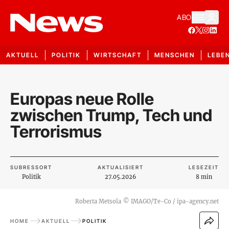
ABO
AKTUELL
POLITIK
WIRTSCHAFT
MENSCHEN
LEBE
Europas neue Rolle
zwischen Trump, Tech und
Terrorismus
SUBRESSORT
AKTUALISIERT
LESEZEIT
Politik
27.05.2026
8 min
Roberta Metsola
©
IMAGO/Te-Co / ipa-agency.net
HOME
AKTUELL
POLITIK