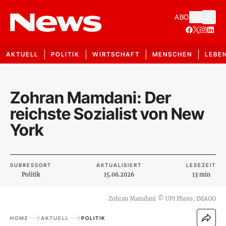
ABO
AKTUELL
POLITIK
WIRTSCHAFT
MENSCHEN
LEBE
Zohran Mamdani: Der
reichste Sozialist von New
York
SUBRESSORT
AKTUALISIERT
LESEZEIT
Politik
15.06.2026
13 min
Zohran Mamdani
©
UPI Photo, IMAGO
HOME
AKTUELL
POLITIK