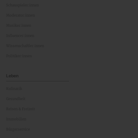
Schauspieler:innen
Moderator:innen
Musiker:innen
Influencer:innen
Wissenschaftler:innen
Politiker:innen
Leben
Kulinarik
Gesundheit
Reisen & Freizeit
Immobilien
Bürgerservice