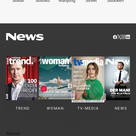
Solitär
Sudoku
Mahjong
Street
Sudoken
B
S
TREND
WOMAN
TV-MEDIA
NEWS
Aktuell