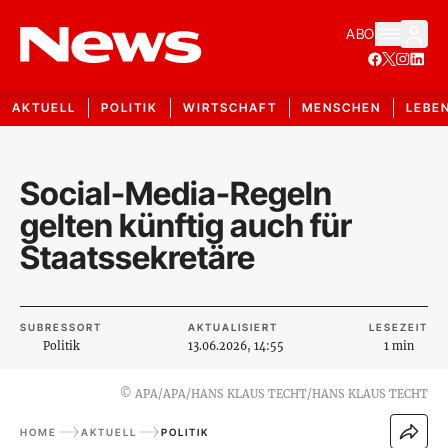
ABO
AKTUELL
POLITIK
WIRTSCHAFT
MENSCHEN
LEBE
Social-Media-Regeln
gelten künftig auch für
Staatssekretäre
SUBRESSORT
AKTUALISIERT
LESEZEIT
Politik
13.06.2026, 14:55
1 min
©
APA/APA/HANS KLAUS TECHT/HANS KLAUS TECHT
HOME
AKTUELL
POLITIK