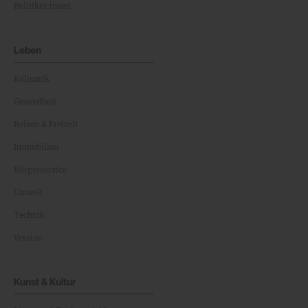
Politiker:innen
Leben
Kulinarik
Gesundheit
Reisen & Freizeit
Immobilien
Bürgerservice
Umwelt
Technik
Vereine
Kunst & Kultur