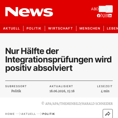
ABO
AKTUELL
POLITIK
WIRTSCHAFT
MENSCHEN
LEBE
Nur Hälfte der
Integrationsprüfungen wird
positiv absolviert
SUBRESSORT
AKTUALISIERT
LESEZEIT
Politik
18.06.2026, 15:18
4 min
©
APA/APA/THEMENBILD/HARALD SCHNEIDER
HOME
AKTUELL
POLITIK