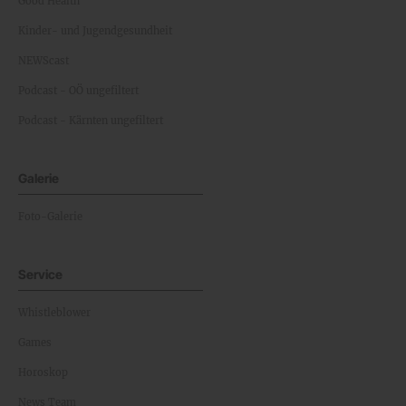
Good Health
Kinder- und Jugendgesundheit
NEWScast
Podcast - OÖ ungefiltert
Podcast - Kärnten ungefiltert
Galerie
Foto-Galerie
Service
Whistleblower
Games
Horoskop
News Team