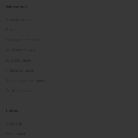
Menschen
Künstler:innen
Royals
Schauspieler:innen
Moderator:innen
Musiker:innen
Influencer:innen
Wissenschaftler:innen
Politiker:innen
Leben
Kulinarik
Gesundheit