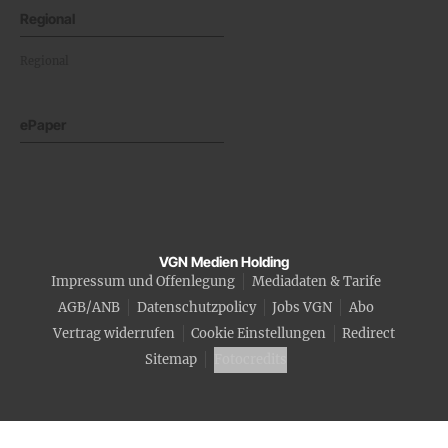
Regional
Regional
ePaper
VGN Medien Holding
Impressum und Offenlegung
Mediadaten & Tarife
AGB/ANB
Datenschutzpolicy
Jobs VGN
Abo
Vertrag widerrufen
Cookie Einstellungen
Redirect
Sitemap
Fotocredits