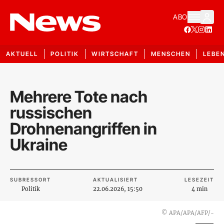
ABO
AKTUELL
POLITIK
WIRTSCHAFT
MENSCHEN
LEBE
Mehrere Tote nach
russischen
Drohnenangriffen in
Ukraine
SUBRESSORT
AKTUALISIERT
LESEZEIT
Politik
22.06.2026, 15:50
4 min
©
APA/APA/AFP/-