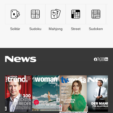
Solitär
Sudoku
Mahjong
Street
Sudoken
B
S