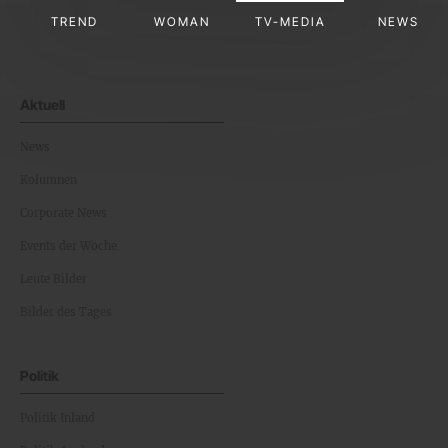
TREND
WOMAN
TV-MEDIA
NEWS
Aktuell
News
Kolumnen
Corporate News
Events der Woche
Leute Bilder
Bilder des Tages
Politik
Politik Inland