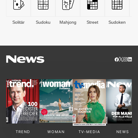
Solitär
Sudoku
Mahjong
Street
Sudoken
B
S
TREND
WOMAN
TV-MEDIA
NEWS