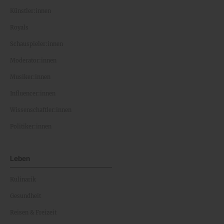
Künstler:innen
Royals
Schauspieler:innen
Moderator:innen
Musiker:innen
Influencer:innen
Wissenschaftler:innen
Politiker:innen
Leben
Kulinarik
Gesundheit
Reisen & Freizeit