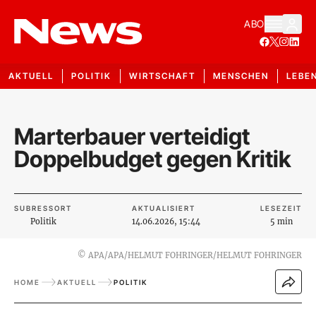
ABO
AKTUELL
POLITIK
WIRTSCHAFT
MENSCHEN
LEBE
Marterbauer verteidigt
Doppelbudget gegen Kritik
SUBRESSORT
AKTUALISIERT
LESEZEIT
Politik
14.06.2026, 15:44
5 min
©
APA/APA/HELMUT FOHRINGER/HELMUT FOHRINGER
HOME
AKTUELL
POLITIK