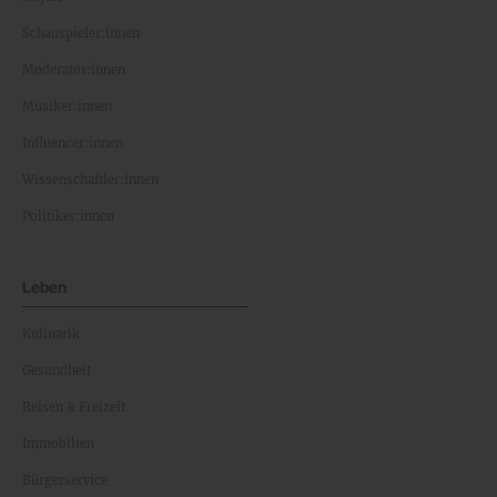
Schauspieler:innen
Moderator:innen
Musiker:innen
Influencer:innen
Wissenschaftler:innen
Politiker:innen
Leben
Kulinarik
Gesundheit
Reisen & Freizeit
Immobilien
Bürgerservice