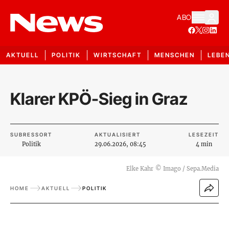
ABO
AKTUELL
POLITIK
WIRTSCHAFT
MENSCHEN
LEBE
Klarer KPÖ-Sieg in Graz
SUBRESSORT
AKTUALISIERT
LESEZEIT
Politik
29.06.2026, 08:45
4 min
Elke Kahr
©
Imago / Sepa.Media
HOME
AKTUELL
POLITIK