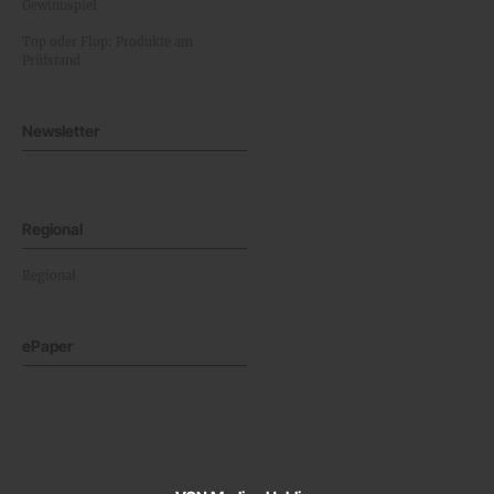
Gewinnspiel
Top oder Flop: Produkte am
Prüfstand
Newsletter
Regional
Regional
ePaper