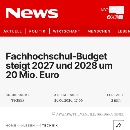
ABO
AKTUELL
POLITIK
WIRTSCHAFT
MENSCHEN
LEBE
Fachhochschul-Budget
steigt 2027 und 2028 um
20 Mio. Euro
SUBRESSORT
AKTUALISIERT
LESEZEIT
Technik
26.06.2026, 17:06
2 min
©
APA/APA/THEMENBILD/BARBARA GINDL
HOME
LEBEN
TECHNIK