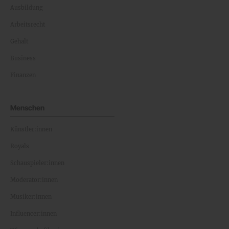
Ausbildung
Arbeitsrecht
Gehalt
Business
Finanzen
Menschen
Künstler:innen
Royals
Schauspieler:innen
Moderator:innen
Musiker:innen
Influencer:innen