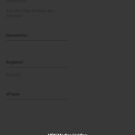
Gewinnspiel
Top oder Flop: Produkte am
Prüfstand
Newsletter
Regional
Regional
ePaper