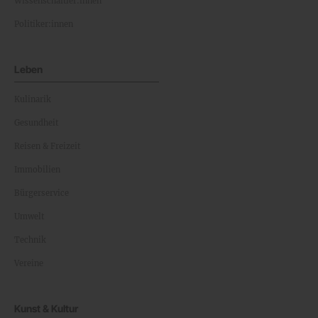
Wissenschaftler:innen
Politiker:innen
Leben
Kulinarik
Gesundheit
Reisen & Freizeit
Immobilien
Bürgerservice
Umwelt
Technik
Vereine
Kunst & Kultur