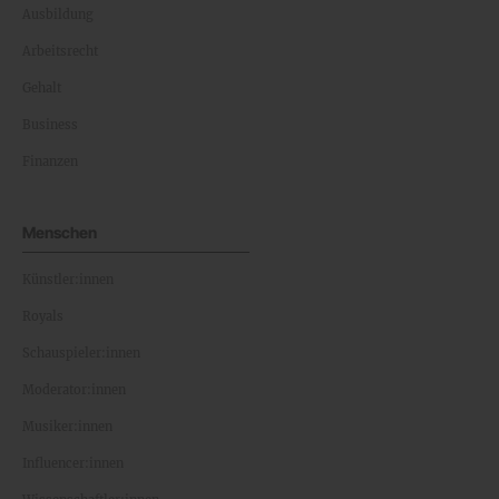
Ausbildung
Arbeitsrecht
Gehalt
Business
Finanzen
Menschen
Künstler:innen
Royals
Schauspieler:innen
Moderator:innen
Musiker:innen
Influencer:innen