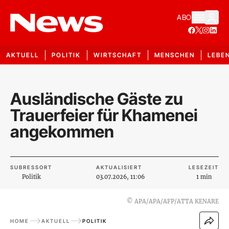
ABO
AKTUELL
POLITIK
WIRTSCHAFT
MENSCHEN
LEBE
Ausländische Gäste zu
Trauerfeier für Khamenei
angekommen
SUBRESSORT
AKTUALISIERT
LESEZEIT
Politik
03.07.2026, 11:06
1 min
©
APA/APA/AFP/ATTA KENARE
HOME
AKTUELL
POLITIK