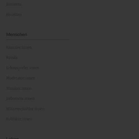
Business
Finanzen
Menschen
Künstler:innen
Royals
Schauspieler:innen
Moderator:innen
Musiker:innen
Influencer:innen
Wissenschaftler:innen
Politiker:innen
Leben