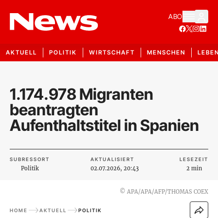
ABO
AKTUELL
POLITIK
WIRTSCHAFT
MENSCHEN
LEBE
1.174.978 Migranten
beantragten
Aufenthaltstitel in Spanien
SUBRESSORT
AKTUALISIERT
LESEZEIT
Politik
02.07.2026, 20:43
2 min
©
APA/APA/AFP/THOMAS COEX
HOME
AKTUELL
POLITIK