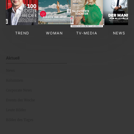
TREND
WOMAN
TV-MEDIA
NEWS
Aktuell
News
Kolumnen
Corporate News
Events der Woche
Leute Bilder
Bilder des Tages