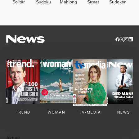
Solitär
Sudoku
Mahjong
Street
Sudoken
B
S
TREND
WOMAN
TV-MEDIA
NEWS
Aktuell