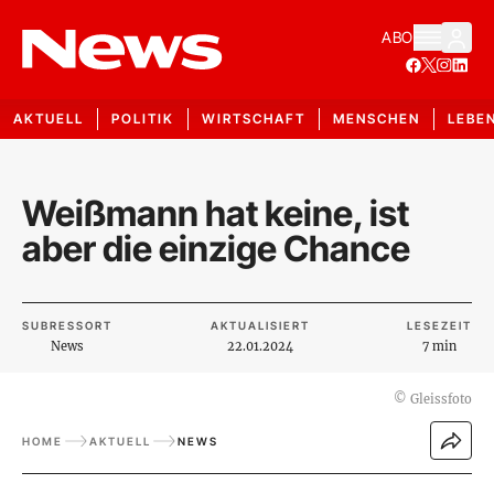
ABO
AKTUELL
POLITIK
WIRTSCHAFT
MENSCHEN
LEBE
Weißmann hat keine, ist
aber die einzige Chance
SUBRESSORT
AKTUALISIERT
LESEZEIT
News
22.01.2024
7 min
©
Gleissfoto
HOME
AKTUELL
NEWS