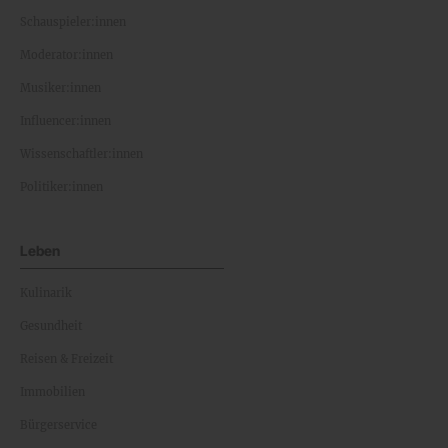
Schauspieler:innen
Moderator:innen
Musiker:innen
Influencer:innen
Wissenschaftler:innen
Politiker:innen
Leben
Kulinarik
Gesundheit
Reisen & Freizeit
Immobilien
Bürgerservice