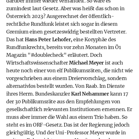
darüber immer wieder verhandelt. So wäre es
zumindest laut Gesetz. Aber was heißt das schon in
Österreich 2023? Ausgerechnet der öffentlich-
rechtliche Rundfunk leistet sich sogar in diesem
Gremium einen gesetzeswidrig bestellten Vertreter.
Das hat
Hans Peter Lehofer,
eine Koryphäe des
Rundfunkrechts, bereits vor zehn Monaten im Ö1
Magazin "#doublecheck" erläutert. Doch
Wirtschaftswissenschafter
Michael Meyer
ist auch
heute noch einer von elf Publikumsräten, die nicht wie
vorgeschrieben aus einem Dreiervorschlag, sondern
alternativlos bestellt wurden. Von Raab. Im Dienste
ihres Herrn.
Bundeskanzler
Karl Nehammer
kann 17
der 30 Publikumsräte aus den Empfehlungen von
gesellschaftlich relevanten Institutionen ernennen. Er
muss aber immer die Wahl aus einem Trio haben. So
steht es im ORF-Gesetz. Das ist der Regierung jedoch
gleichgültig. Und der Uni-Professor Meyer wurde in