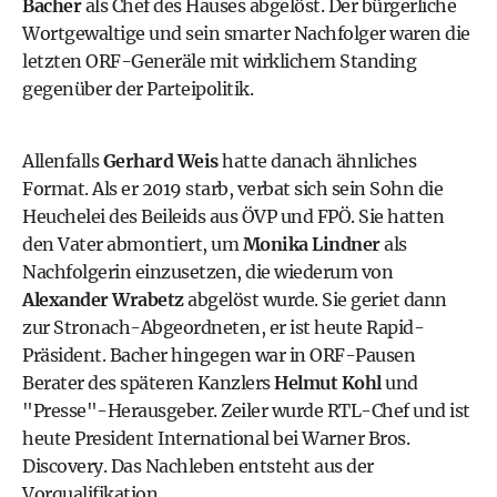
Bacher
als Chef des Hauses abgelöst. Der bürgerliche
Wortgewaltige und sein smarter Nachfolger waren die
letzten ORF-Generäle mit wirklichem Standing
gegenüber der Parteipolitik.
Allenfalls
Gerhard Weis
hatte danach ähnliches
Format. Als er 2019 starb, verbat sich sein Sohn die
Heuchelei des Beileids aus ÖVP und FPÖ. Sie hatten
den Vater abmontiert, um
Monika Lindner
als
Nachfolgerin einzusetzen, die wiederum von
Alexander Wrabetz
abgelöst wurde. Sie geriet dann
zur Stronach-Abgeordneten, er ist heute
Rapid
-
Präsident. Bacher hingegen war in ORF-Pausen
Berater des späteren Kanzlers
Helmut Kohl
und
"Presse"-Herausgeber. Zeiler wurde RTL-Chef und ist
heute President International bei Warner Bros.
Discovery. Das Nachleben entsteht aus der
Vorqualifikation.