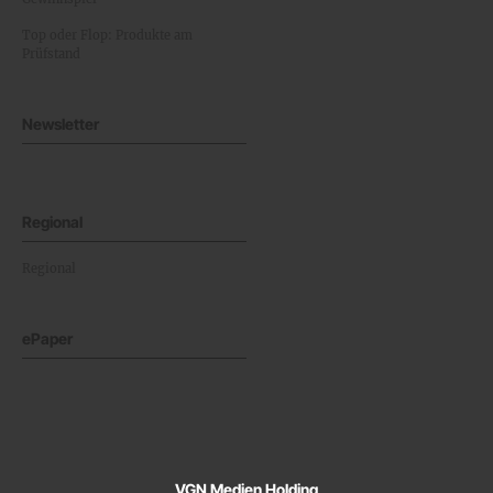
Top oder Flop: Produkte am
Prüfstand
Newsletter
Regional
Regional
ePaper
VGN Medien Holding