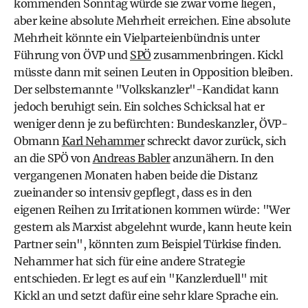
kommenden Sonntag würde sie zwar vorne liegen,
aber keine absolute Mehrheit erreichen. Eine absolute
Mehrheit könnte ein Vielparteienbündnis unter
Führung von ÖVP und
SPÖ
zusammenbringen. Kickl
müsste dann mit seinen Leuten in Opposition bleiben.
Der selbsternannte "Volkskanzler"-Kandidat kann
jedoch beruhigt sein. Ein solches Schicksal hat er
weniger denn je zu befürchten: Bundeskanzler, ÖVP-
Obmann
Karl Nehammer
schreckt davor zurück, sich
an die SPÖ von
Andreas Babler
anzunähern. In den
vergangenen Monaten haben beide die Distanz
zueinander so intensiv gepflegt, dass es in den
eigenen Reihen zu Irritationen kommen würde: "Wer
gestern als Marxist abgelehnt wurde, kann heute kein
Partner sein", könnten zum Beispiel Türkise finden.
Nehammer hat sich für eine andere Strategie
entschieden. Er legt es auf ein "Kanzlerduell" mit
Kickl an und setzt dafür eine sehr klare Sprache ein.