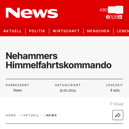
ABO
AKTUELL
POLITIK
WIRTSCHAFT
MENSCHEN
LEBE
Nehammers
Himmelfahrtskommando
SUBRESSORT
AKTUALISIERT
LESEZEIT
News
31.01.2024
8 min
©
Privat
HOME
AKTUELL
NEWS