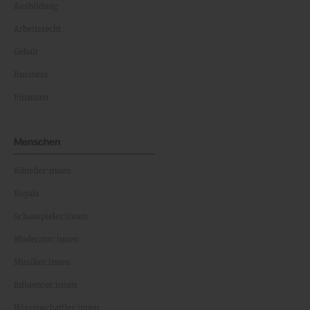
Ausbildung
Arbeitsrecht
Gehalt
Business
Finanzen
Menschen
Künstler:innen
Royals
Schauspieler:innen
Moderator:innen
Musiker:innen
Influencer:innen
Wissenschaftler:innen