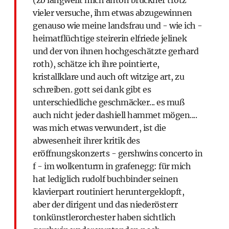
(zb langweilt mich anton bruckner trotz
vieler versuche, ihm etwas abzugewinnen
genauso wie meine landsfrau und - wie ich -
heimatflüchtige steirerin elfriede jelinek
und der von ihnen hochgeschätzte gerhard
roth), schätze ich ihre pointierte,
kristallklare und auch oft witzige art, zu
schreiben. gott sei dank gibt es
unterschiedliche geschmäcker... es muß
auch nicht jeder dashiell hammet mögen....
was mich etwas verwundert, ist die
abwesenheit ihrer kritik des
eröffnungskonzerts - gershwins concerto in
f - im wolkenturm in grafenegg: für mich
hat lediglich rudolf buchbinder seinen
klavierpart routiniert heruntergeklopft,
aber der dirigent und das niederösterr
tonkünstlerorchester haben sichtlich