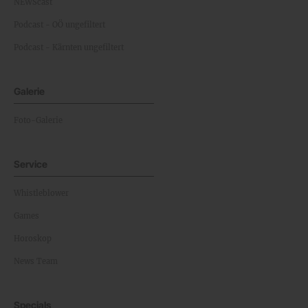
NEWScast
Podcast - OÖ ungefiltert
Podcast - Kärnten ungefiltert
Galerie
Foto-Galerie
Service
Whistleblower
Games
Horoskop
News Team
Specials