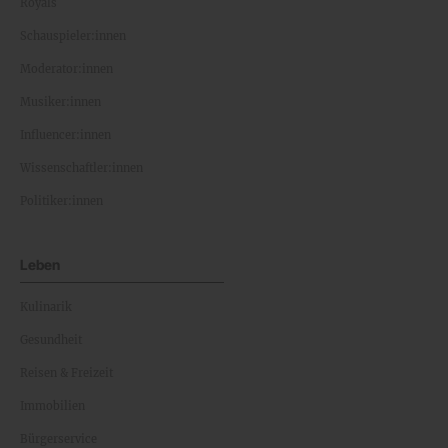
Royals
Schauspieler:innen
Moderator:innen
Musiker:innen
Influencer:innen
Wissenschaftler:innen
Politiker:innen
Leben
Kulinarik
Gesundheit
Reisen & Freizeit
Immobilien
Bürgerservice