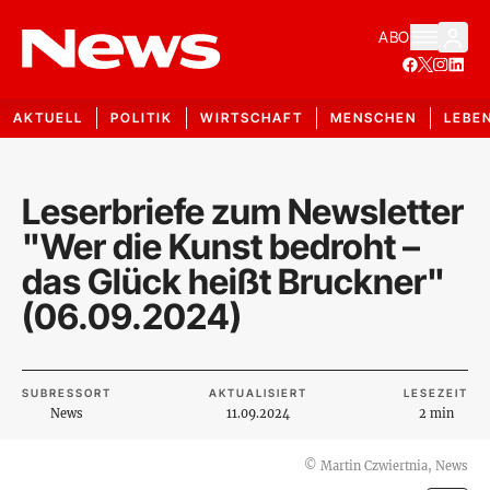
ABO
AKTUELL
POLITIK
WIRTSCHAFT
MENSCHEN
LEBE
Leserbriefe zum Newsletter
"Wer die Kunst bedroht –
das Glück heißt Bruckner"
(06.09.2024)
SUBRESSORT
AKTUALISIERT
LESEZEIT
News
11.09.2024
2 min
©
Martin Czwiertnia, News