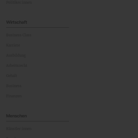
Politiker:innen
Wirtschaft
Business Class
Karriere
Ausbildung
Arbeitsrecht
Gehalt
Business
Finanzen
Menschen
Künstler:innen