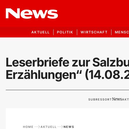
AKTUELL
POLITIK
WIRTSCHAFT
MENS
Leserbriefe zur Salzb
Erzählungen“ (14.08.
News
SUBRESSORT
AKT
HOME
AKTUELL
NEWS