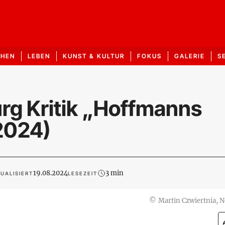
CHEN
LEBEN
KUNST & KULTUR
FOKUS
GALERIE
S
urg Kritik „Hoffmanns
2024)
19.08.2024
3 min
UALISIERT
LESEZEIT
©
Martin Czwiertnia, 