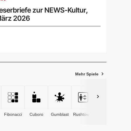
eserbriefe zur NEWS-Kultur,
ärz 2026
Mehr Spiele
Fibonacci
Cuboro
Gumblast
Rushtower
Advents­
kalender