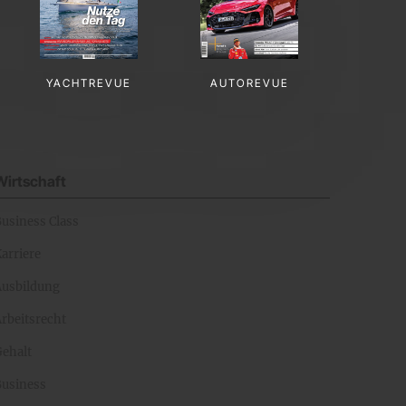
YACHTREVUE
AUTOREVUE
Wirtschaft
Business Class
arriere
Ausbildung
rbeitsrecht
Gehalt
Business