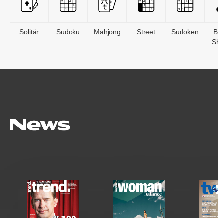
Solitär
Sudoku
Mahjong
Street
Sudoken
B
S