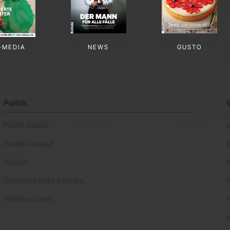
-MEDIA
NEWS
GUSTO
Politik
Politik Inland
Politik Ausland
K
Wahlen
Österreichische Parteien
A
Politiker:innen