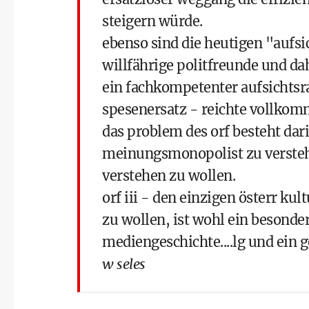
steigern würde.
ebenso sind die heutigen "aufsi
willfährige politfreunde und dah
ein fachkompetenter aufsichtsr
spesenersatz - reichte vollkom
das problem des orf besteht dar
meinungsmonopolist zu versteh
verstehen zu wollen.
orf iii - den einzigen österr ku
zu wollen, ist wohl ein besonder
mediengeschichte....lg und ein
w seles