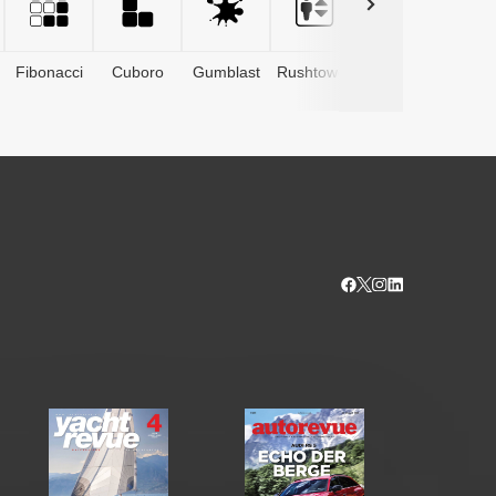
Fibonacci
Cuboro
Gumblast
Rushtower
Advents­
kalender