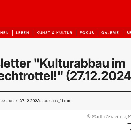
CHEN
LEBEN
KUNST & KULTUR
FOKUS
GALERIE
S
letter "Kulturabbau im
chtrottel!" (27.12.2024
27.12.2024
1 min
UALISIERT
LESEZEIT
©
Martin Czwiertnia, 