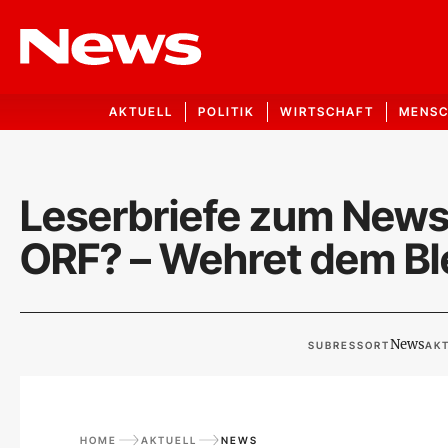
AKTUELL
POLITIK
WIRTSCHAFT
MENS
Leserbriefe zum News
ORF? – Wehret dem Ble
News
SUBRESSORT
AKT
HOME
AKTUELL
NEWS