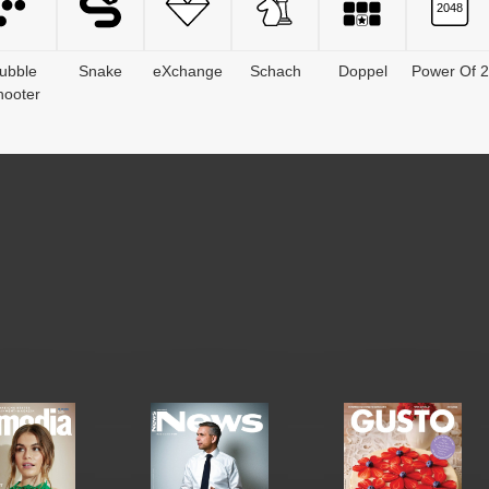
ubble
Snake
eXchange
Schach
Doppel
Power Of 2
hooter