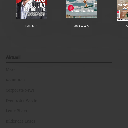
TREND
WOMAN
TV
Aktuell
News
Kolumnen
Corporate News
Events der Woche
Leute Bilder
Bilder des Tages