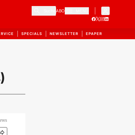
Suche
ABO
MENÜ
ERVICE
SPECIALS
NEWSLETTER
EPAPER
)
News