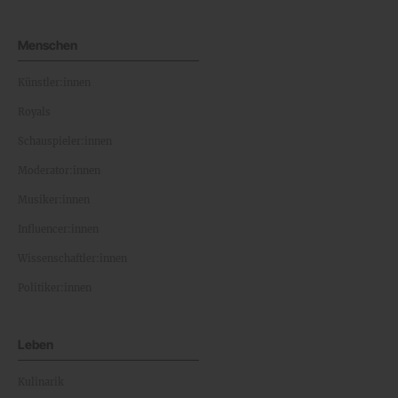
Menschen
Künstler:innen
Royals
Schauspieler:innen
Moderator:innen
Musiker:innen
Influencer:innen
Wissenschaftler:innen
Politiker:innen
Leben
Kulinarik