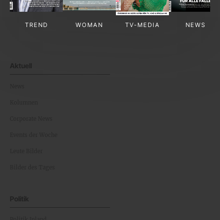
TREND
WOMAN
TV-MEDIA
NEWS
Aktuell
News
Kolumnen
Corporate News
Events der Woche
Leute Bilder
Bilder des Tages
Politik
Politik Inland