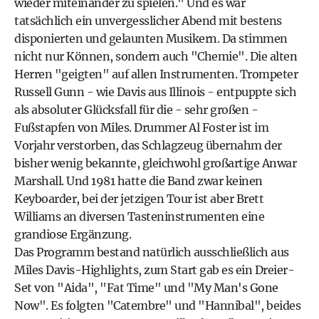
wieder miteinander zu spielen." Und es war
tatsächlich ein unvergesslicher Abend mit bestens
disponierten und gelaunten Musikern. Da stimmen
nicht nur Können, sondern auch "Chemie". Die alten
Herren "geigten" auf allen Instrumenten. Trompeter
Russell Gunn - wie Davis aus Illinois - entpuppte sich
als absoluter Glücksfall für die - sehr großen -
Fußstapfen von Miles. Drummer Al Foster ist im
Vorjahr verstorben, das Schlagzeug übernahm der
bisher wenig bekannte, gleichwohl großartige Anwar
Marshall. Und 1981 hatte die Band zwar keinen
Keyboarder, bei der jetzigen Tour ist aber Brett
Williams an diversen Tasteninstrumenten eine
grandiose Ergänzung.
Das Programm bestand natürlich ausschließlich aus
Miles Davis-Highlights, zum Start gab es ein Dreier-
Set von "Aida", "Fat Time" und "My Man's Gone
Now". Es folgten "Catembre" und "Hannibal", beides