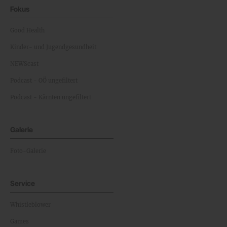
Fokus
Good Health
Kinder- und Jugendgesundheit
NEWScast
Podcast - OÖ ungefiltert
Podcast - Kärnten ungefiltert
Galerie
Foto-Galerie
Service
Whistleblower
Games