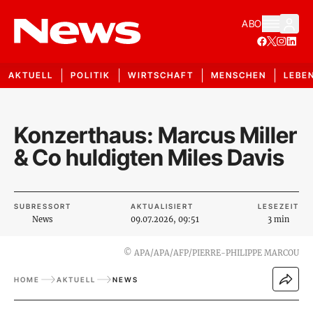
ABO
AKTUELL
POLITIK
WIRTSCHAFT
MENSCHEN
LEBE
Konzerthaus: Marcus Miller
& Co huldigten Miles Davis
SUBRESSORT
AKTUALISIERT
LESEZEIT
News
09.07.2026, 09:51
3 min
©
APA/APA/AFP/PIERRE-PHILIPPE MARCOU
HOME
AKTUELL
NEWS