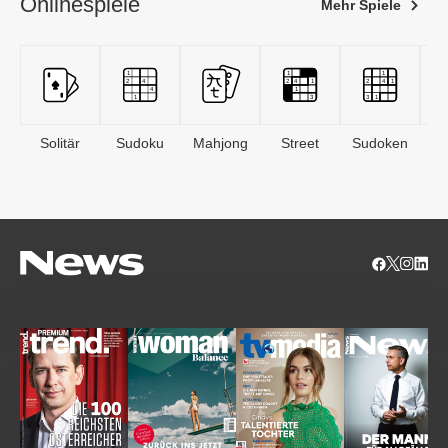
Onlinespiele
Mehr Spiele
Solitär
Sudoku
Mahjong
Street
Sudoken
B
S