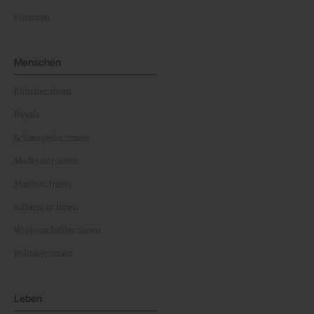
Finanzen
Menschen
Künstler:innen
Royals
Schauspieler:innen
Moderator:innen
Musiker:innen
Influencer:innen
Wissenschaftler:innen
Politiker:innen
Leben