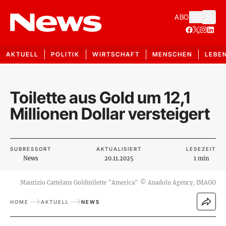
ABO
AKTUELL
POLITIK
WIRTSCHAFT
MENSCHEN
LEBE
Toilette aus Gold um 12,1
Millionen Dollar versteigert
SUBRESSORT
AKTUALISIERT
LESEZEIT
News
20.11.2025
1 min
Maurizio Cattelans Goldtoilette "America"
©
Anadolu Agency, IMAGO
HOME
AKTUELL
NEWS