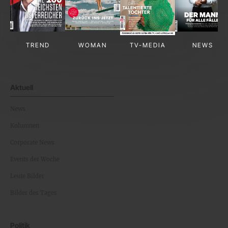
TREND
WOMAN
TV-MEDIA
NEWS
Aktuell
News
Kolumnen
Corporate News
Events der Woche
Leute Bilder
Bilder des Tages
Politik