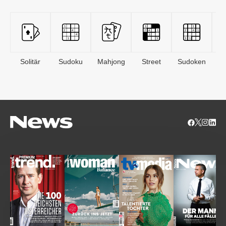
Solitär
Sudoku
Mahjong
Street
Sudoken
B
S