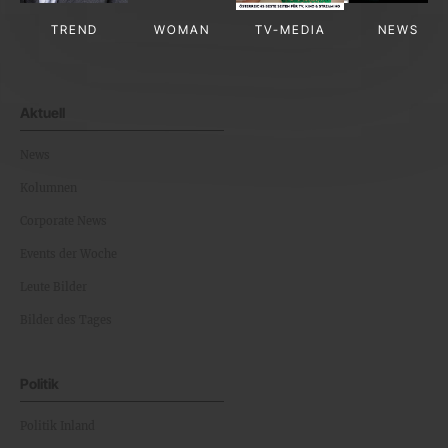
TREND
WOMAN
TV-MEDIA
NEWS
Aktuell
News
Kolumnen
Corporate News
Events der Woche
Leute Bilder
Bilder des Tages
Politik
Politik Inland