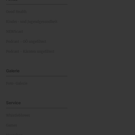
Good Health
Kinder- und Jugendgesundheit
NEWScast
Podcast - OÖ ungefiltert
Podcast - Kärnten ungefiltert
Galerie
Foto-Galerie
Service
Whistleblower
Games