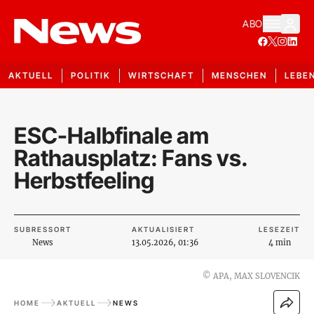
ABO
AKTUELL
POLITIK
WIRTSCHAFT
MENSCHEN
LEBE
ESC-Halbfinale am
Rathausplatz: Fans vs.
Herbstfeeling
SUBRESSORT
AKTUALISIERT
LESEZEIT
News
13.05.2026, 01:36
4 min
©
APA, MAX SLOVENCIK
HOME
AKTUELL
NEWS