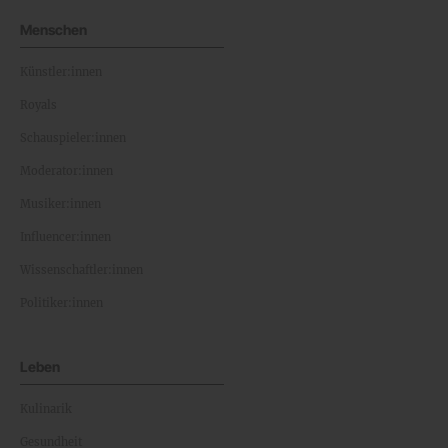
Menschen
Künstler:innen
Royals
Schauspieler:innen
Moderator:innen
Musiker:innen
Influencer:innen
Wissenschaftler:innen
Politiker:innen
Leben
Kulinarik
Gesundheit