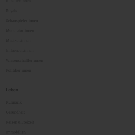
Künstler:innen
Royals
Schauspieler:innen
Moderator:innen
Musiker:innen
Influencer:innen
Wissenschaftler:innen
Politiker:innen
Leben
Kulinarik
Gesundheit
Reisen & Freizeit
Immobilien