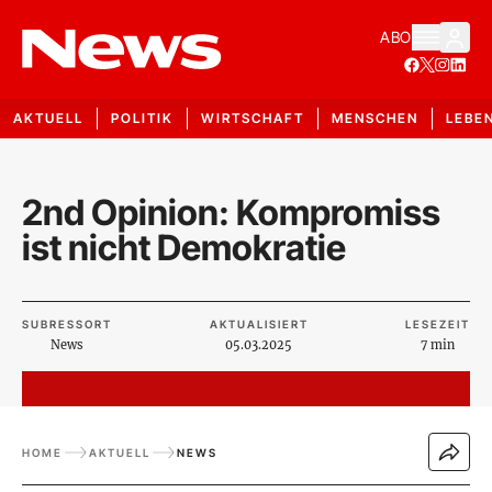
ABO
AKTUELL
POLITIK
WIRTSCHAFT
MENSCHEN
LEBE
2nd Opinion: Kompromiss
ist nicht Demokratie
SUBRESSORT
AKTUALISIERT
LESEZEIT
News
05.03.2025
7 min
HOME
AKTUELL
NEWS