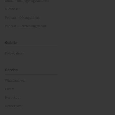
Kinder- und Jugendgesundheit
NEWScast
Podcast - OÖ ungefiltert
Podcast - Kärnten ungefiltert
Galerie
Foto-Galerie
Service
Whistleblower
Games
Horoskop
News Team