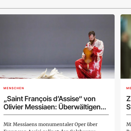
MENSCHEN
M
„Saint François d’Assise“ von
Z
Olivier Messiaen: Überwältigende
S
Hommage an den Schöpfer eines
Meisterwerks
Mit Messiaens monumentaler Oper über
M