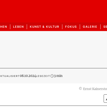
CHEN
LEBEN
KUNST & KULTUR
FOKUS
GALERIE
S
08.10.2024
3 min
KTUALISIERT
LESEZEIT
©
Ernst Kainersto