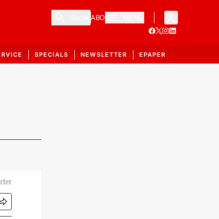
Suche
ABO
MENÜ
ERVICE
SPECIALS
NEWSLETTER
EPAPER
rfer