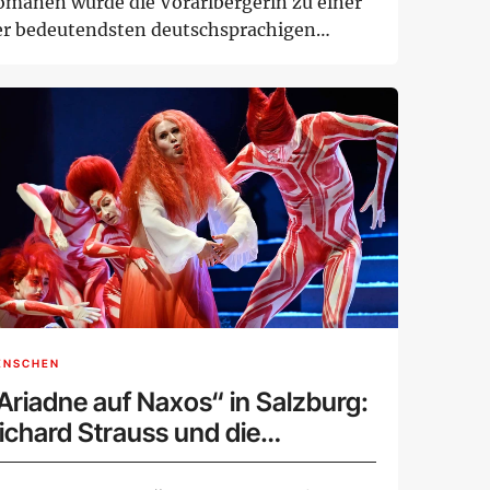
omanen wurde die Vorarlbergerin zu einer
er bedeutendsten deutschsprachigen
torinn...
ENSCHEN
Ariadne auf Naxos“ in Salzburg:
ichard Strauss und die
arsmusik