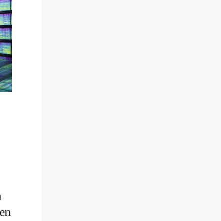
n
nen