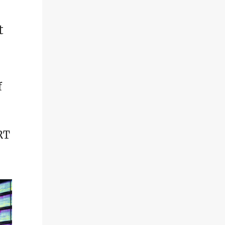
t
f
RT