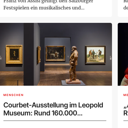
Franz von Assisi gelingt den Salzburger
R
Festspielen ein musikalisches und
d
szenisches Ereig...
Au
MENSCHEN
M
Courbet-Ausstellung im Leopold
„
Museum: Rund 160.000
R
Besucher bei Rekord-
M