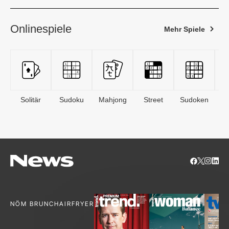
Onlinespiele
Mehr Spiele
Solitär
Sudoku
Mahjong
Street
Sudoken
B
S
NÖM BRUNCH
AIRFRYER