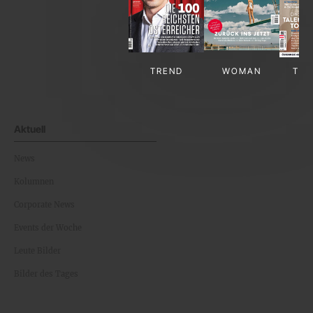
TREND
WOMAN
TV-
Aktuell
News
Kolumnen
Corporate News
Events der Woche
Leute Bilder
Bilder des Tages