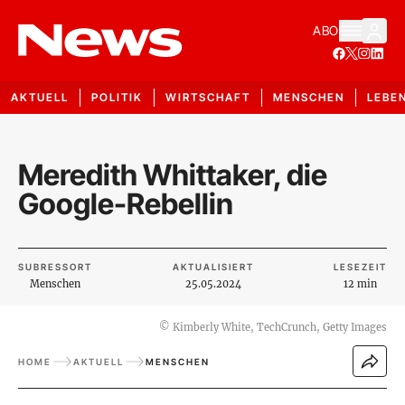
ABO
AKTUELL
POLITIK
WIRTSCHAFT
MENSCHEN
LEBE
Meredith Whittaker, die
Google-Rebellin
SUBRESSORT
AKTUALISIERT
LESEZEIT
Menschen
25.05.2024
12 min
©
Kimberly White, TechCrunch, Getty Images
HOME
AKTUELL
MENSCHEN