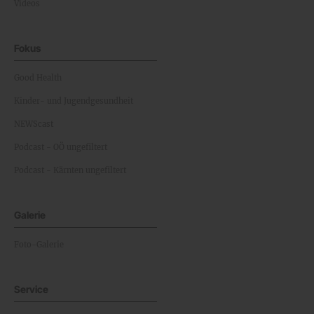
Videos
Fokus
Good Health
Kinder- und Jugendgesundheit
NEWScast
Podcast - OÖ ungefiltert
Podcast - Kärnten ungefiltert
Galerie
Foto-Galerie
Service