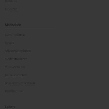
Business
Finanzen
Menschen
Künstler:innen
Royals
Schauspieler:innen
Moderator:innen
Musiker:innen
Influencer:innen
Wissenschaftler:innen
Politiker:innen
Leben