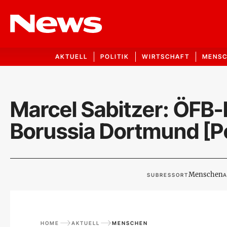
AKTUELL
POLITIK
WIRTSCHAFT
MENS
Marcel Sabitzer: ÖFB-F
Borussia Dortmund [Po
Menschen
SUBRESSORT
A
HOME
AKTUELL
MENSCHEN