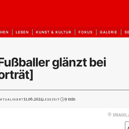
CHEN
LEBEN
KUNST & KULTUR
FOKUS
GALERIE
S
ußballer glänzt bei
rträt]
11.06.2024
9 min
KTUALISIERT
LESEZEIT
©
IMAGO, 