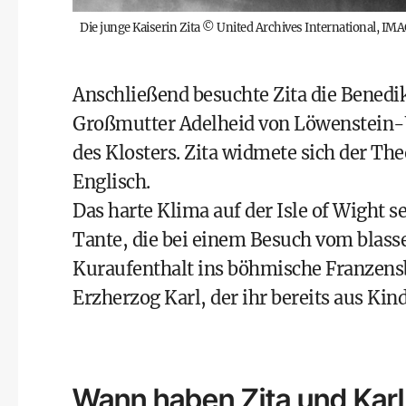
Die junge Kaiserin Zita
©
United Archives International, IM
Anschließend besuchte Zita die Benedikt
Großmutter Adelheid von Löwenstein-W
des Klosters. Zita widmete sich der The
Englisch.
Das harte Klima auf der Isle of Wight se
Tante, die bei einem Besuch vom blass
Kuraufenthalt ins böhmische Franzensba
Erzherzog Karl, der ihr bereits aus Ki
Wann haben Zita und Karl