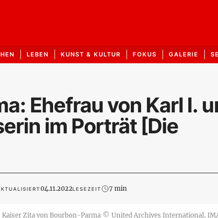
CHEN
LEBEN
KUNST & KULTUR
FOKUS
GALERIE
S
a: Ehefrau von Karl I. 
erin im Porträt [Die
04.11.2022
7 min
AKTUALISIERT
LESEZEIT
Kaiser Zita von Bourbon-Parma
©
United Archives International, I